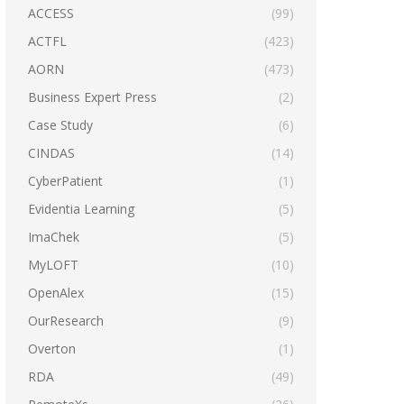
ACCESS
(99)
ACTFL
(423)
AORN
(473)
Business Expert Press
(2)
Case Study
(6)
CINDAS
(14)
CyberPatient
(1)
Evidentia Learning
(5)
ImaChek
(5)
MyLOFT
(10)
OpenAlex
(15)
OurResearch
(9)
Overton
(1)
RDA
(49)