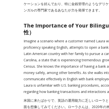
ケーションを好んでおり、特に金銭管理のようなデリケ
ンガルの専門家であるあなたが力を発揮できます。
The Importance of Your B
性）
Imagine a scenario where a customer named Laura who
proficiency speaking English, attempts to open a bank
Latin American country with her family to pursue a car
Carolina, a state that is experiencing tremendous grow
Census. She knows the importance of having a bank ac
money safely, among other benefits. As she walks into 
communicate effectively in English with bank employees
Laura is unfamiliar with U.S. banking procedures, accou
regarding how banking transactions and interactions 
米国に来たばかりで、英語の運用能力に乏しいローラと
面を想像してみてください。ローラさんは、2020年