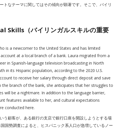
ートなテーマに関してはその傾向が顕著です。そこで、バイリ
ilingual Skills（バイリンガルスキルの重要
 is a newcomer to the United States and has limited
 account at a local branch of a bank. Laura migrated from a
eer in Spanish-language television broadcasting in North
th in its Hispanic population, according to the 2020 U.S.
count to receive her salary through direct deposit and save
the branch of the bank, she anticipates that her struggles to
 will be a nightmare. In addition to the language barrier,
nt features available to her, and cultural expectations
are conducted here.
いう顧客が、ある銀行の支店で銀行口座を開設しようとする場
の米国国勢調査によると、ヒスパニック系人口が急増しているノー