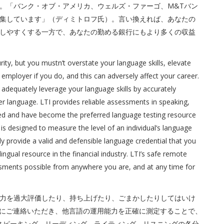
。「バンク・オブ・アメリカ、ウェルズ・ファーゴ、M&Tバン
集しています」（ディミトロフ氏）。言い換えれば、あなたの
しやすくする一方で、あなたの勤める銀行にもより多くの収益
ty, but you mustn’t overstate your language skills, elevate
employer if you do, and this can adversely affect your career.
 adequately leverage your language skills by accurately
er language. LTI provides reliable assessments in speaking,
nized and have become the preferred language testing resource
is designed to measure the level of an individual’s language
ly provide a valid and defensible language credential that you
ingual resource in the financial industry. LTI’s safe remote
sments possible from anywhere you are, and at any time for
力を過大評価したり、持ち上げたり、ごまかしたりしてはいけ
onal（LTI）にご連絡いただき、他言語の運用能力を正確に測定することで、
、スピーキング、リーディング、ライティング、リスニングの各分