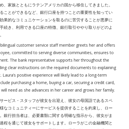
め、家族とともにラテンアメリカの国から移住してきました。
ることができるなど、銀行口座を持つことの重要性を知ってい
効果的なコミュニケーションを取るのに苦労することが悪夢に
手続き、利用できる口座の特徴、銀行取引ややり取りがどのよ
。
 bilingual customer service staff member greets her and offers
ployee, committed to serving diverse communities, ensures to
ment. The bank representative supports her throughout the
ng clear instructions on the required documents to explaining
 Laura’s positive experience will likely lead to a long-term
nclude purchasing a home, buying a car, securing a credit card,
 will need as she advances in her career and grows her family.
サービス・スタッフが彼女を出迎え、彼女の母国語であるスペ
様なコミュニティーにサービスを提供することを約束し、ロー
。銀行担当者は、必要書類に関する明確な指示から、彼女がま
過程を通じて彼女をサポートします。ローラがこの金融機関と