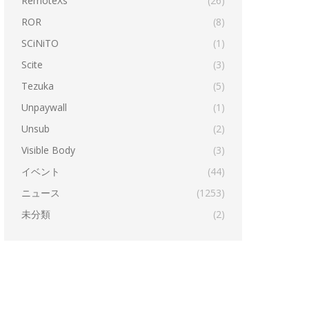
RemoteXs
(26)
ROR
(8)
SCiNiTO
(1)
Scite
(3)
Tezuka
(5)
Unpaywall
(1)
Unsub
(2)
Visible Body
(3)
イベント
(44)
ニュース
(1253)
未分類
(2)