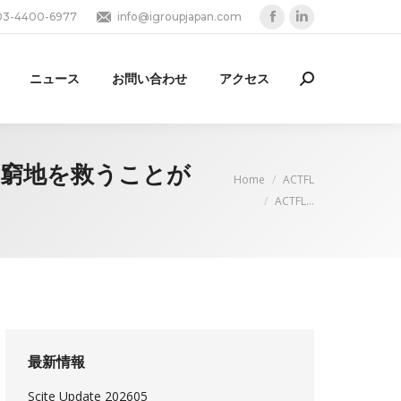
03-4400-6977
info@igroupjapan.com
Facebook
Linkedin
page
page
opens
opens
ニュース
お問い合わせ
アクセス
Search:
in
in
new
new
window
window
界の窮地を救うことが
You are here:
Home
ACTFL
ACTFL…
最新情報
Scite Update 202605