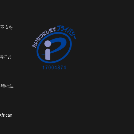
ト不安を
習にお
る時の注
frican