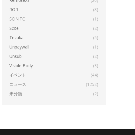
RemoteXs
(26)
ROR
(8)
SCiNiTO
(1)
Scite
(2)
Tezuka
(5)
Unpaywall
(1)
Unsub
(2)
Visible Body
(3)
イベント
(44)
ニュース
(1252)
未分類
(2)