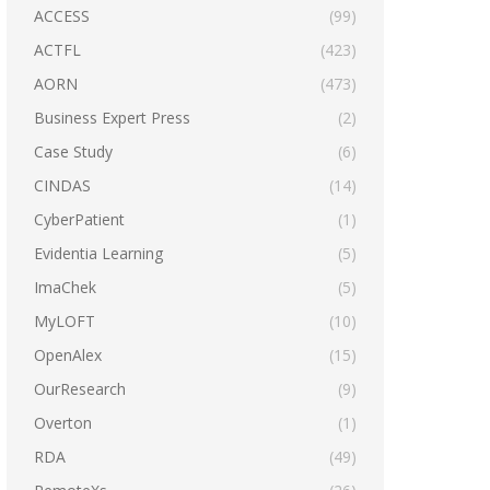
ACCESS
(99)
ACTFL
(423)
AORN
(473)
Business Expert Press
(2)
Case Study
(6)
CINDAS
(14)
CyberPatient
(1)
Evidentia Learning
(5)
ImaChek
(5)
MyLOFT
(10)
OpenAlex
(15)
OurResearch
(9)
Overton
(1)
RDA
(49)