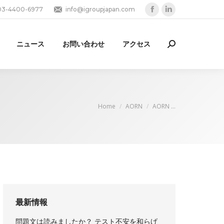
03-4400-6977
info@igroupjapan.com
Facebook
Linkedin
page
page
opens
opens
ニュース
お問い合わせ
アクセス
Search:
in
in
new
new
window
window
You are here:
Home
AORN
AORN …
最新情報
問題文は読みましたか？ テスト不安を和らげ