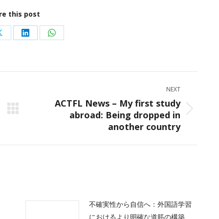
re this post
Share
Share
Share
on
on
on
ok
X
LinkedIn
WhatsApp
NEXT
ACTFL News – My first study
abroad: Being dropped in
Next
another country
post:
不確実性から自信へ：外国語学習
におけるより明確な道筋の構築