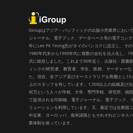
iGroupはアジア・パシフィックの出版小売業界にお
ジャーナル、電子ブック、データベース等の電子コンテン
年にLee Pit Teong氏がタイのバンコクに設立し
1980年代末から1990年代に複数の会社を法人化し、19
式に統括しました。これまで30年近く、出版社・図書
ィックの研究者、教育者、学生、医師、サーチャーな
た。現在、全アジア及びオーストラリアを商圏とし13カ
上のスタッフを有しています。1,500以上の組織及び
何万という人々が学校、大学、専門学校、研究所、病院、
て提供される印刷物、電子ジャーナル、電子ブック、
リューションを利用しています。又、最近では合衆国
中近東、ヨーロッパ、南米諸国ともそれぞれビジネス
業体制を保っています。