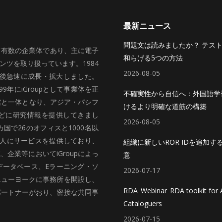
最新ニュース
問題文は読みましたか？ テス
いて有数の企業体であり、主に電子
和らげる5つの方法
ツを取り扱っています。1984
2026-08-05
、その後急速に成長・拡大しました。
99年にiGroupとして事業体を正
不確実性から自信へ：外国語学
館と一体となり、アジア・パシフ
けるより明確な道筋の構築
どに研究情報を提供してきまし
2026-08-05
国で26のオフィスと1000名以
法人にサービスを提供しており、
組織に新しいROR IDを追加す
企業等においてiGroupによっ
意
データベース、Eラーニング・ソ
2026-07-17
ニューヨークに事務所を開設し、
RDA_Webinar_RDA toolkit for A
パートナーがおり、密接な共同事
Cataloguers
2026-07-15