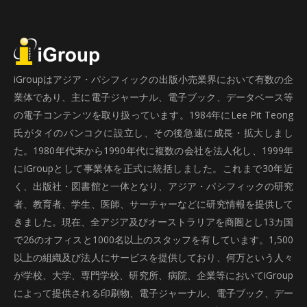
iGroupはアジア・パシフィックの出版小売業界において有数の企
業体であり、主に電子ジャーナル、電子ブック、データベース等
の電子コンテンツを取り扱っています。1984年にLee Pit Teong
氏がタイのバンコクに設立し、その後急速に成長・拡大しまし
た。1980年代末から1990年代に複数の会社を法人化し、1999年
にiGroupとして事業体を正式に統括しました。これまで30年近
く、出版社・図書館と一体となり、アジア・パシフィックの研究
者、教育者、学生、医師、サーチャーなどに研究情報を提供して
きました。現在、全アジア及びオーストラリアを商圏とし13カ国
で26のオフィスと1000名以上のスタッフを有しています。1,500
以上の組織及び法人にサービスを提供しており、何万という人々
が学校、大学、専門学校、研究所、病院、企業等においてiGroup
によって提供される印刷物、電子ジャーナル、電子ブック、デー