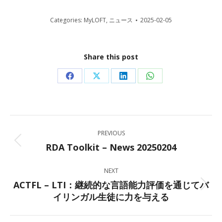
Categories:
MyLOFT
,
ニュース
2025-02-05
Share this post
Share
Share
Share
Share
on
on
on
on
Facebook
X
LinkedIn
WhatsApp
Post
PREVIOUS
navigation
RDA Toolkit – News 20250204
Previous
post:
NEXT
ACTFL – LTI：継続的な言語能力評価を通じてバ
Next
イリンガル生徒に力を与える
post: