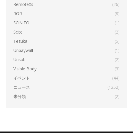
RemoteXs
(26)
ROR
(8)
SCiNiTO
(1)
Scite
(2)
Tezuka
(5)
Unpaywall
(1)
Unsub
(2)
Visible Body
(3)
イベント
(44)
ニュース
(1252)
未分類
(2)