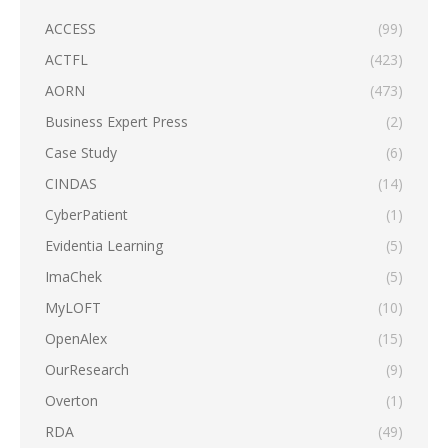
ACCESS
(99)
ACTFL
(423)
AORN
(473)
Business Expert Press
(2)
Case Study
(6)
CINDAS
(14)
CyberPatient
(1)
Evidentia Learning
(5)
ImaChek
(5)
MyLOFT
(10)
OpenAlex
(15)
OurResearch
(9)
Overton
(1)
RDA
(49)