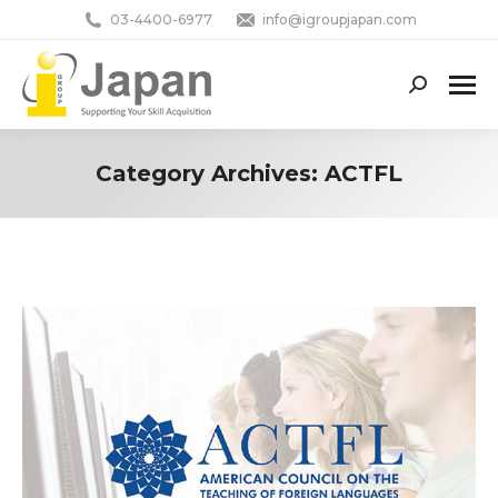
03-4400-6977
info@igroupjapan.com
Search:
Category Archives:
ACTFL
You are here: