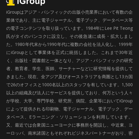
iGroupはアジア・パシフィックの出版小売業界において有数の企
業体であり、主に電子ジャーナル、電子ブック、データベース等
の電子コンテンツを取り扱っています。1984年にLee Pit Teong
氏がタイのバンコクに設立し、その後急速に成長・拡大しまし
た。1980年代末から1990年代に複数の会社を法人化し、1999年
にiGroupとして事業体を正式に統括しました。これまで30年近
く、出版社・図書館と一体となり、アジア・パシフィックの研究
者、教育者、学生、医師、サーチャーなどに研究情報を提供して
きました。現在、全アジア及びオーストラリアを商圏とし13カ国
で26のオフィスと1000名以上のスタッフを有しています。1,500
以上の組織及び法人にサービスを提供しており、何万という人々
が学校、大学、専門学校、研究所、病院、企業等においてiGroup
によって提供される印刷物、電子ジャーナル、電子ブック、デー
タベース、Eラーニング・ソリューションを利用しています。
又、最近では合衆国ニューヨークに事務所を開設し、中近東、ヨ
ーロッパ、南米諸国ともそれぞれビジネスパートナーがおり、密