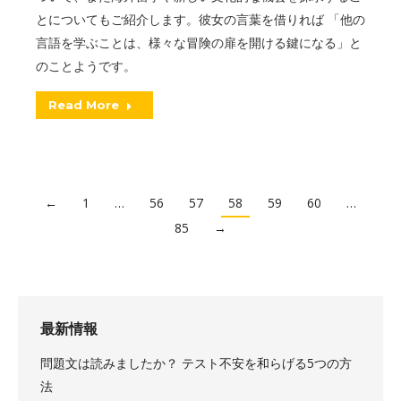
とについてもご紹介します。彼女の言葉を借りれば 「他の
言語を学ぶことは、様々な冒険の扉を開ける鍵になる」と
のことようです。
Read More
←
1
…
56
57
58
59
60
…
85
→
最新情報
問題文は読みましたか？ テスト不安を和らげる5つの方
法