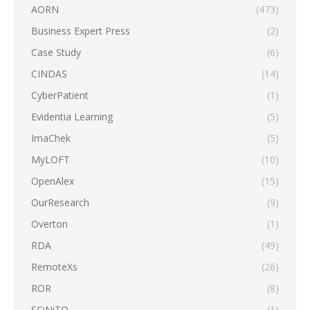
AORN
(473)
Business Expert Press
(2)
Case Study
(6)
CINDAS
(14)
CyberPatient
(1)
Evidentia Learning
(5)
ImaChek
(5)
MyLOFT
(10)
OpenAlex
(15)
OurResearch
(9)
Overton
(1)
RDA
(49)
RemoteXs
(26)
ROR
(8)
SCiNiTO
(1)