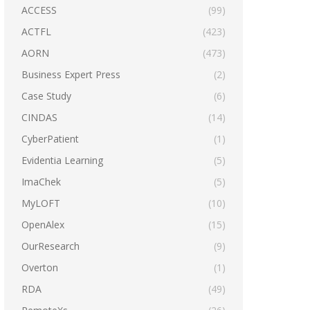
ACCESS
(99)
ACTFL
(423)
AORN
(473)
Business Expert Press
(2)
Case Study
(6)
CINDAS
(14)
CyberPatient
(1)
Evidentia Learning
(5)
ImaChek
(5)
MyLOFT
(10)
OpenAlex
(15)
OurResearch
(9)
Overton
(1)
RDA
(49)