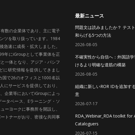
最新ニュース
問題文は読みましたか？ テス
いて有数の企業体であり、主に電子
和らげる5つの方法
ツを取り扱っています。1984
2026-08-05
、その後急速に成長・拡大しました。
99年にiGroupとして事業体を正
不確実性から自信へ：外国語学
館と一体となり、アジア・パシフ
けるより明確な道筋の構築
どに研究情報を提供してきまし
2026-08-05
国で26のオフィスと1000名以
法人にサービスを提供しており、
組織に新しいROR IDを追加す
企業等においてiGroupによっ
意
データベース、Eラーニング・ソ
2026-07-17
ニューヨークに事務所を開設し、
RDA_Webinar_RDA toolkit for A
パートナーがおり、密接な共同事
Cataloguers
2026-07-15