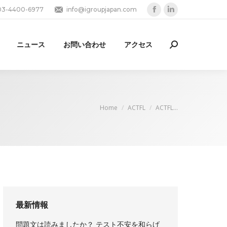
03-4400-6977
info@igroupjapan.com
Facebook
Linkedin
page
page
opens
opens
ニュース
お問い合わせ
アクセス
Search:
in
in
new
new
window
window
You are here:
Home
ACTFL
ACTFL…
最新情報
問題文は読みましたか？ テスト不安を和らげ