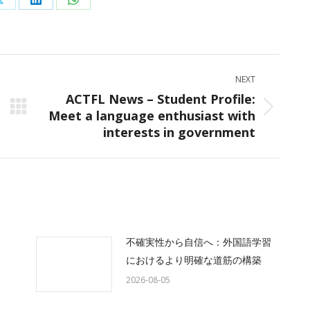
Share
Share
Share
on
on
on
ok
X
LinkedIn
WhatsApp
NEXT
ACTFL News – Student Profile:
Meet a language enthusiast with
Next
interests in government
post:
不確実性から自信へ：外国語学習
におけるより明確な道筋の構築
2026-08-05