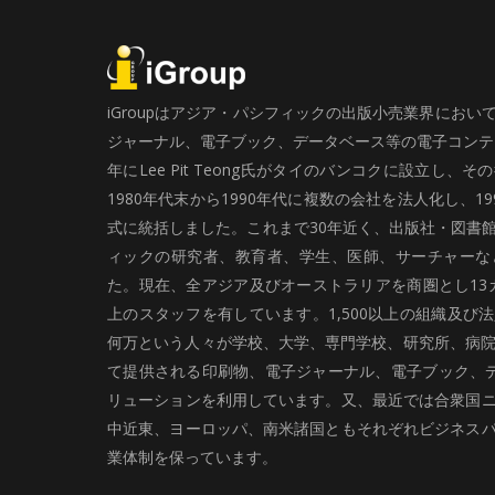
iGroupはアジア・パシフィックの出版小売業界にお
ジャーナル、電子ブック、データベース等の電子コンテン
年にLee Pit Teong氏がタイのバンコクに設立し
1980年代末から1990年代に複数の会社を法人化し、19
式に統括しました。これまで30年近く、出版社・図書
ィックの研究者、教育者、学生、医師、サーチャーな
た。現在、全アジア及びオーストラリアを商圏とし13カ
上のスタッフを有しています。1,500以上の組織及び
何万という人々が学校、大学、専門学校、研究所、病院、
て提供される印刷物、電子ジャーナル、電子ブック、
リューションを利用しています。又、最近では合衆国
中近東、ヨーロッパ、南米諸国ともそれぞれビジネス
業体制を保っています。