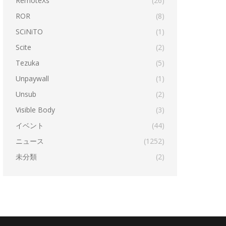
RemoteXs
(26)
ROR
(8)
SCiNiTO
(1)
Scite
(2)
Tezuka
(5)
Unpaywall
(1)
Unsub
(2)
Visible Body
(3)
イベント
(44)
ニュース
(1252)
未分類
(2)