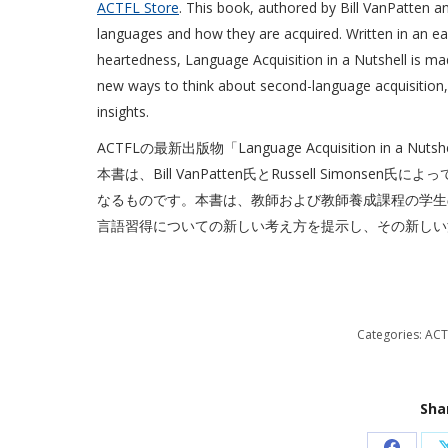
ACTFL Store
. This book, authored by Bill VanPatten a
languages and how they are acquired. Written in an ea
heartedness, Language Acquisition in a Nutshell is mad
new ways to think about second-language acquisition,
insights.
ACTFLの最新出版物「Language Acquisition in a Nutshell
本書は、Bill VanPatten氏とRussell Simo
なるものです。本書は、教師および教師養成課程の学生
言語習得についての新しい考え方を提示し、その新しい
Categories:
ACT
Sha