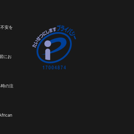
ト不安を
習にお
る時の注
frican