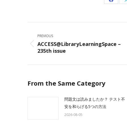
Share
on
Facebo
Post
navigation
PREVIOUS
ACCESS@LibraryLearningSpace –
Previous
235th issue
post:
From the Same Category
問題文は読みましたか？ テスト不
安を和らげる5つの方法
2026-08-05