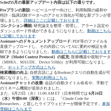
Sciteの5月の最新アップデート内容は以下の通りです。
Proプランの新設
: ヘビーユーザー向けに、利用制限の緩和や
特許・臨床試験データへのアクセス強化が可能な新プランが登
場しました。
詳細はここに記載しております
コレクション機能
: 研究論文を整理・管理し、アラート設定や
ダッシュボード作成ができるようになりました。
動画はこちら
に記載しております
Assistantへのドキュメントアップロード
: PDF等のファイルを
直接アップロードし、その内容についてAIに要約や検証を依
頼できるようになりました。
動画はこちらに記載しております
MCP（Model Context Protocol）の拡充
: 医療機器や規制データ
（MHRA、MAUDE、Device 510(k)）が利用可能になりまし
た。
セットアップ方式はこちら
検索機能の向上
: 自然言語によるBooleanクエリの自動生成が可
能になりました。
実際の利用はこちら
Assistantチャットの改善
: 会話の自動タイトル命名や、手動で
のリネーム機能が追加されました。
また、6月23日（火）11:00 AM ET（日本時間では
6月24日
（水）午前0:00（深夜）
）には、「Claude Code for
Researchers」と題したライブウェビナーが開催予定です。
参加
登録はこちらまで