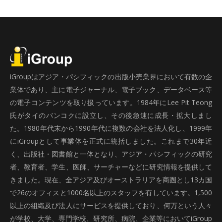
iGroupはアジア・パシフィックの出版小売業界において有数の企
業体であり、主に電子ジャーナル、電子ブック、データベース等
の電子コンテンツを取り扱っています。1984年にLee Pit Teong
氏がタイのバンコクに設立し、その後急速に成長・拡大しまし
た。1980年代末から1990年代に複数の会社を法人化し、1999年
にiGroupとして事業体を正式に統括しました。これまで30年近
く、出版社・図書館と一体となり、アジア・パシフィックの研究
者、教育者、学生、医師、サーチャーなどに研究情報を提供して
きました。現在、全アジア及びオーストラリアを商圏とし13カ国
で26のオフィスと1000名以上のスタッフを有しています。1,500
以上の組織及び法人にサービスを提供しており、何万という人々
が学校、大学、専門学校、研究所、病院、企業等においてiGroup