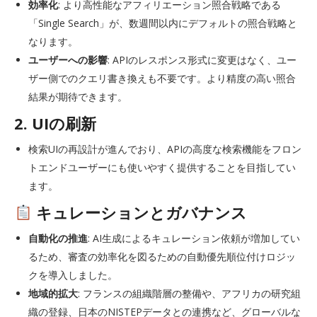
効率化
: より高性能なアフィリエーション照合戦略である
「Single Search」が、数週間以内にデフォルトの照合戦略と
なります。
ユーザーへの影響
: APIのレスポンス形式に変更はなく、ユー
ザー側でのクエリ書き換えも不要です。より精度の高い照合
結果が期待できます。
2. UIの刷新
検索UIの再設計が進んでおり、APIの高度な検索機能をフロン
トエンドユーザーにも使いやすく提供することを目指してい
ます。
キュレーションとガバナンス
自動化の推進
: AI生成によるキュレーション依頼が増加してい
るため、審査の効率化を図るための自動優先順位付けロジッ
クを導入しました。
地域的拡大
: フランスの組織階層の整備や、アフリカの研究組
織の登録、日本のNISTEPデータとの連携など、グローバルな