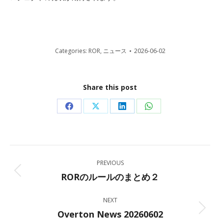
Categories:
ROR
,
ニュース
2026-06-02
Share this post
Share
Share
Share
Share
on
on
on
on
Facebook
X
LinkedIn
WhatsApp
Post
PREVIOUS
navigation
RORのルールのまとめ２
Previous
post:
NEXT
Overton News 20260602
Next