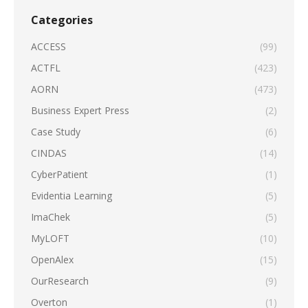
Categories
ACCESS
(99)
ACTFL
(423)
AORN
(473)
Business Expert Press
(2)
Case Study
(6)
CINDAS
(14)
CyberPatient
(1)
Evidentia Learning
(5)
ImaChek
(5)
MyLOFT
(10)
OpenAlex
(15)
OurResearch
(9)
Overton
(1)