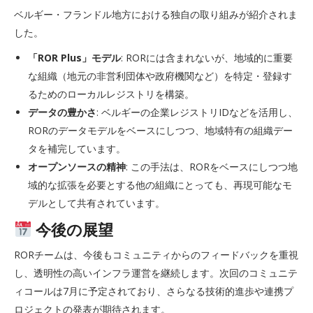
ベルギー・フランドル地方における独自の取り組みが紹介されま
した。
「ROR Plus」モデル
: RORには含まれないが、地域的に重要
な組織（地元の非営利団体や政府機関など）を特定・登録す
るためのローカルレジストリを構築。
データの豊かさ
: ベルギーの企業レジストリIDなどを活用し、
RORのデータモデルをベースにしつつ、地域特有の組織デー
タを補完しています。
オープンソースの精神
: この手法は、RORをベースにしつつ地
域的な拡張を必要とする他の組織にとっても、再現可能なモ
デルとして共有されています。
今後の展望
RORチームは、今後もコミュニティからのフィードバックを重視
し、透明性の高いインフラ運営を継続します。次回のコミュニテ
ィコールは7月に予定されており、さらなる技術的進歩や連携プ
ロジェクトの発表が期待されます。