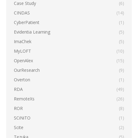
Case Study
(6)
CINDAS
(14)
CyberPatient
(1)
Evidentia Learning
(5)
ImaChek
(5)
MyLOFT
(10)
OpenAlex
(15)
OurResearch
(9)
Overton
(1)
RDA
(49)
RemoteXs
(26)
ROR
(8)
SCiNiTO
(1)
Scite
(2)
Tezuka
(5)