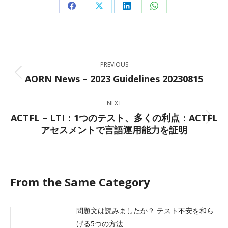
Share
Share
Share
Share
on
on
on
on
Facebook
X
LinkedIn
WhatsApp
Post
PREVIOUS
navigation
AORN News – 2023 Guidelines 20230815
Previous
post:
NEXT
ACTFL – LTI：1つのテスト、多くの利点：ACTFL
Next
アセスメントで言語運用能力を証明
post:
From the Same Category
問題文は読みましたか？ テスト不安を和ら
げる5つの方法