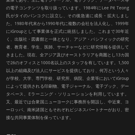
の電子コンテンツを取り扱っています。1984年にLee Pit Teong
氏がタイのバンコクに設立し、その後急速に成長・拡大しまし
た。1980年代末から1990年代に複数の会社を法人化し、1999年
にiGroupとして事業体を正式に統括しました。これまで30年近
く、出版社・図書館と一体となり、アジア・パシフィックの研究
者、教育者、学生、医師、サーチャーなどに研究情報を提供して
きました。現在、全アジア及びオーストラリアを商圏とし13カ国
で26のオフィスと1000名以上のスタッフを有しています。1,500
以上の組織及び法人にサービスを提供しており、何万という人々
が学校、大学、専門学校、研究所、病院、企業等においてiGroup
によって提供される印刷物、電子ジャーナル、電子ブック、デー
タベース、Eラーニング・ソリューションを利用しています。
又、最近では合衆国ニューヨークに事務所を開設し、中近東、ヨ
ーロッパ、南米諸国ともそれぞれビジネスパートナーがおり、密
接な共同事業体制を保っています。