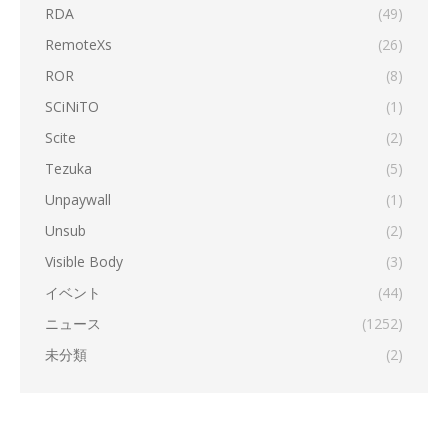
RDA
(49)
RemoteXs
(26)
ROR
(8)
SCiNiTO
(1)
Scite
(2)
Tezuka
(5)
Unpaywall
(1)
Unsub
(2)
Visible Body
(3)
イベント
(44)
ニュース
(1252)
未分類
(2)