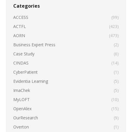
Categories
ACCESS
(99)
ACTFL
(423)
AORN
(473)
Business Expert Press
(2)
Case Study
(6)
CINDAS
(14)
CyberPatient
(1)
Evidentia Learning
(5)
ImaChek
(5)
MyLOFT
(10)
OpenAlex
(15)
OurResearch
(9)
Overton
(1)