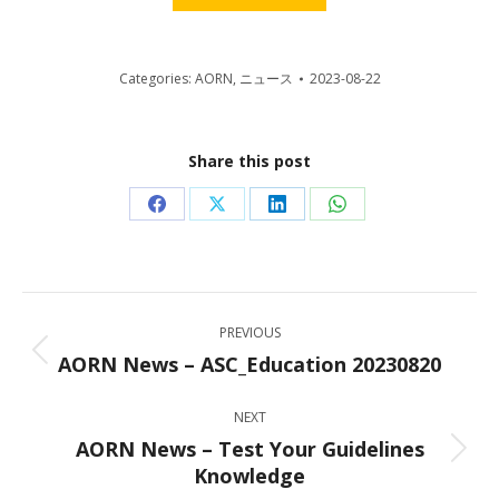
Categories:
AORN
,
ニュース
2023-08-22
Share this post
Share
Share
Share
Share
on
on
on
on
Facebook
X
LinkedIn
WhatsApp
Post
PREVIOUS
navigation
AORN News – ASC_Education 20230820
Previous
post:
NEXT
AORN News – Test Your Guidelines
Next
Knowledge
post: