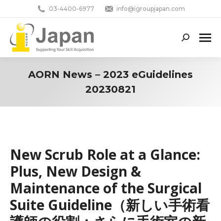
03-4400-6977
info@igroupjapan.com
Search:
AORN News – 2023 eGuidelines
20230821
You are here:
New Scrub Role at a Glance:
Plus, New Design &
Maintenance of the Surgical
Suite Guideline（新しい手術看