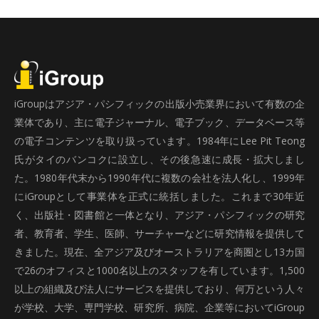
iGroupはアジア・パシフィックの出版小売業界において有数の企
業体であり、主に電子ジャーナル、電子ブック、データベース等
の電子コンテンツを取り扱っています。1984年にLee Pit Teong
氏がタイのバンコクに設立し、その後急速に成長・拡大しまし
た。1980年代末から1990年代に複数の会社を法人化し、1999年
にiGroupとして事業体を正式に統括しました。これまで30年近
く、出版社・図書館と一体となり、アジア・パシフィックの研究
者、教育者、学生、医師、サーチャーなどに研究情報を提供して
きました。現在、全アジア及びオーストラリアを商圏とし13カ国
で26のオフィスと1000名以上のスタッフを有しています。1,500
以上の組織及び法人にサービスを提供しており、何万という人々
が学校、大学、専門学校、研究所、病院、企業等においてiGroup