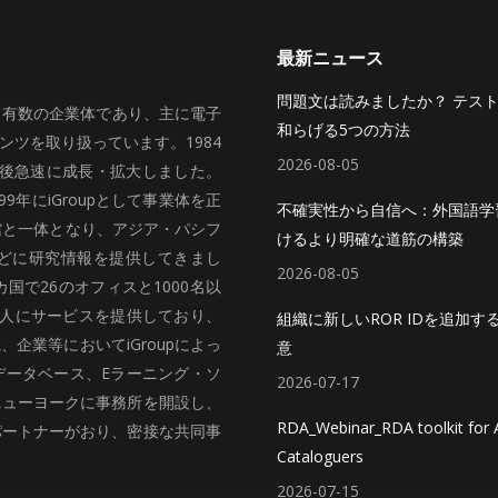
最新ニュース
問題文は読みましたか？ テス
いて有数の企業体であり、主に電子
和らげる5つの方法
ツを取り扱っています。1984
2026-08-05
、その後急速に成長・拡大しました。
99年にiGroupとして事業体を正
不確実性から自信へ：外国語学
館と一体となり、アジア・パシフ
けるより明確な道筋の構築
どに研究情報を提供してきまし
2026-08-05
国で26のオフィスと1000名以
法人にサービスを提供しており、
組織に新しいROR IDを追加す
企業等においてiGroupによっ
意
データベース、Eラーニング・ソ
2026-07-17
ニューヨークに事務所を開設し、
RDA_Webinar_RDA toolkit for A
パートナーがおり、密接な共同事
Cataloguers
2026-07-15