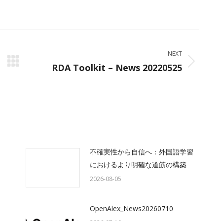
on
on
on
ok
X
LinkedIn
WhatsApp
NEXT
RDA Toolkit – News 20220525
Next
post:
不確実性から自信へ：外国語学習
におけるより明確な道筋の構築
2026-08-05
OpenAlex_News20260710