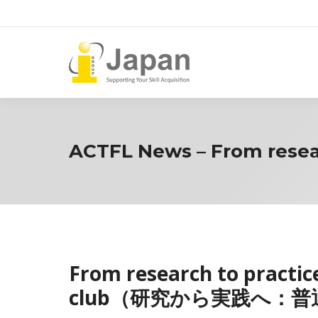
ACTFL News – From resear
From research to practic
club（研究から実践へ：