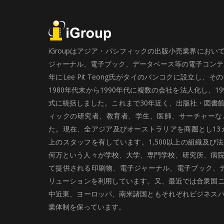
iGroupはアジア・パシフィックの出版小売業界にお
ジャーナル、電子ブック、データベース等の電子コンテン
年にLee Pit Teong氏がタイのバンコクに設立し
1980年代末から1990年代に複数の会社を法人化し、19
式に統括しました。これまで30年近く、出版社・図書
ィックの研究者、教育者、学生、医師、サーチャーな
た。現在、全アジア及びオーストラリアを商圏とし13カ
上のスタッフを有しています。1,500以上の組織及び
何万という人々が学校、大学、専門学校、研究所、病院、
て提供される印刷物、電子ジャーナル、電子ブック、
リューションを利用しています。又、最近では合衆国
中近東、ヨーロッパ、南米諸国ともそれぞれビジネス
業体制を保っています。