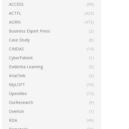
ACCESS
(99)
ACTFL
(423)
AORN
(473)
Business Expert Press
(2)
Case Study
(6)
CINDAS
(14)
CyberPatient
(1)
Evidentia Learning
(5)
ImaChek
(5)
MyLOFT
(10)
OpenAlex
(15)
OurResearch
(9)
Overton
(1)
RDA
(49)