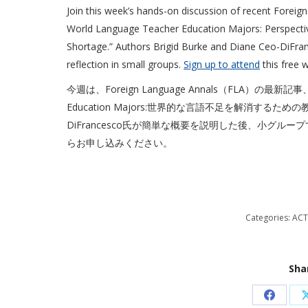
Join this week’s hands-on discussion of recent Foreig
World Language Teacher Education Majors: Perspecti
Shortage.” Authors Brigid Burke and Diane Ceo-DiFranc
reflection in small groups.
Sign up to attend
this free 
今週は、Foreign Language Annals（FLA）の最新記事、”Recr
Education Majors:世界的な言語不足を解消するための教
DiFrancesco氏が簡単な概要を説明した後、小グル
らお申し込みください。
Categories:
ACT
Sha
Share