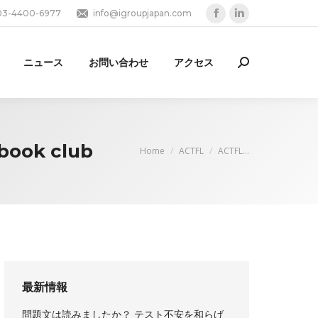
03-4400-6977
info@igroupjapan.com
Facebook
Linkedin
page
page
opens
opens
ニュース
お問い合わせ
アクセス
Search:
in
in
new
new
window
window
 book club
You are here:
Home
ACTFL
ACTFL…
最新情報
問題文は読みましたか？ テスト不安を和らげ