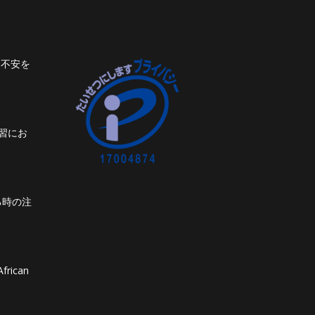
ト不安を
習にお
る時の注
frican