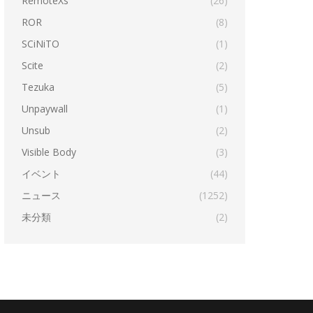
RemoteXs
(26)
ROR
(8)
SCiNiTO
(1)
Scite
(2)
Tezuka
(5)
Unpaywall
(1)
Unsub
(2)
Visible Body
(3)
イベント
(44)
ニュース
(1252)
未分類
(2)