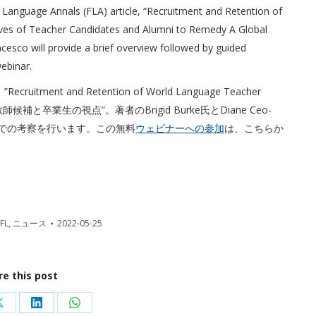
n Language Annals (FLA) article, “Recruitment and Retention of
ves of Teacher Candidates and Alumni to Remedy A Global
esco will provide a brief overview followed by guided
webinar.
uitment and Retention of World Language Teacher
師候補と卒業生の視点”。著者のBrigid Burke氏とDiane Ceo-
ープでの考察を行います。この無料
ウェビナーへの参加
は、こちらか
FL
,
ニュース
2022-05-25
re this post
Share
Share
Share