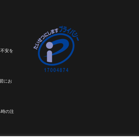
ト不安を
習にお
る時の注