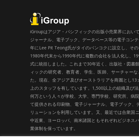
iGroupはアジア・パシフィックの出版小売業界にお
ジャーナル、電子ブック、データベース等の電子コンテン
年にLee Pit Teong氏がタイのバンコクに設立し
1980年代末から1990年代に複数の会社を法人化し、19
式に統括しました。これまで30年近く、出版社・図書
ィックの研究者、教育者、学生、医師、サーチャーな
た。現在、全アジア及びオーストラリアを商圏とし13カ
上のスタッフを有しています。1,500以上の組織及び
何万という人々が学校、大学、専門学校、研究所、病院、
て提供される印刷物、電子ジャーナル、電子ブック、
リューションを利用しています。又、最近では合衆国
中近東、ヨーロッパ、南米諸国ともそれぞれビジネス
業体制を保っています。