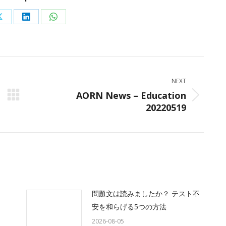
Share
Share
Share
on
on
on
ok
X
LinkedIn
WhatsApp
NEXT
AORN News – Education
Next
20220519
post:
問題文は読みましたか？ テスト不
安を和らげる5つの方法
2026-08-05