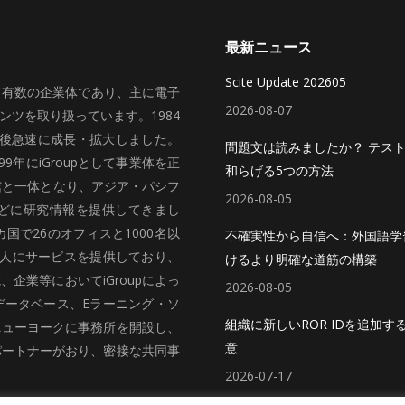
最新ニュース
Scite Update 202605
いて有数の企業体であり、主に電子
2026-08-07
ツを取り扱っています。1984
、その後急速に成長・拡大しました。
問題文は読みましたか？ テス
99年にiGroupとして事業体を正
和らげる5つの方法
館と一体となり、アジア・パシフ
2026-08-05
どに研究情報を提供してきまし
国で26のオフィスと1000名以
不確実性から自信へ：外国語学
法人にサービスを提供しており、
けるより明確な道筋の構築
企業等においてiGroupによっ
2026-08-05
データベース、Eラーニング・ソ
組織に新しいROR IDを追加す
ニューヨークに事務所を開設し、
意
パートナーがおり、密接な共同事
2026-07-17