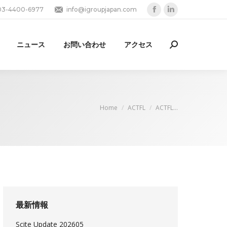
03-4400-6977
info@igroupjapan.com
Facebook
Linkedin
page
page
opens
opens
ニュース
お問い合わせ
アクセス
Search:
in
in
new
new
window
window
You are here:
Home
ACTFL
ACTFL…
最新情報
Scite Update 202605