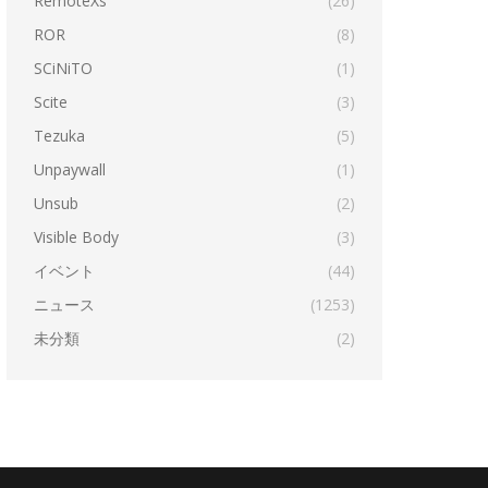
RemoteXs
(26)
ROR
(8)
SCiNiTO
(1)
Scite
(3)
Tezuka
(5)
Unpaywall
(1)
Unsub
(2)
Visible Body
(3)
イベント
(44)
ニュース
(1253)
未分類
(2)