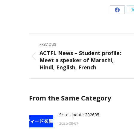
Share
on
Facebo
Post
PREVIOUS
navigation
ACTFL News – Student profile:
Meet a speaker of Marathi,
Previous
Hindi, English, French
post:
From the Same Category
Scite Update 202605
2026-08-07