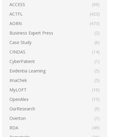
ACCESS
(99)
ACTFL
(423)
AORN
(473)
Business Expert Press
(2)
Case Study
(6)
CINDAS
(14)
CyberPatient
(1)
Evidentia Learning
(5)
ImaChek
(5)
MyLOFT
(10)
OpenAlex
(15)
OurResearch
(9)
Overton
(1)
RDA
(49)