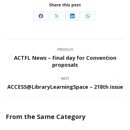
Share this post
Share
Share
Share
Share
on
on
on
on
Facebook
X
LinkedIn
WhatsApp
Post
PREVIOUS
navigation
ACTFL News – Final day for Convention
Previous
proposals
post:
NEXT
ACCESS@LibraryLearningSpace – 218th issue
Next
post:
From the Same Category