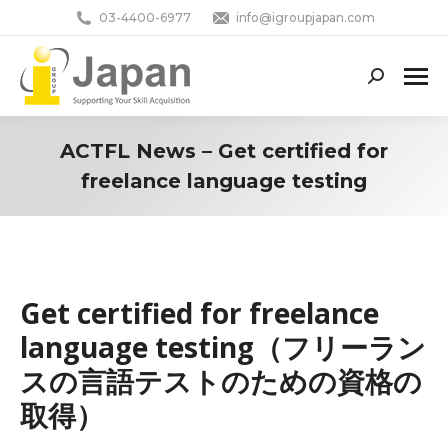
03-4400-6977
info@igroupjapan.com
Search:
ACTFL News – Get certified for
freelance language testing
You are here:
Get certified for freelance
language testing（フリーラン
スの言語テストのための資格の
取得）