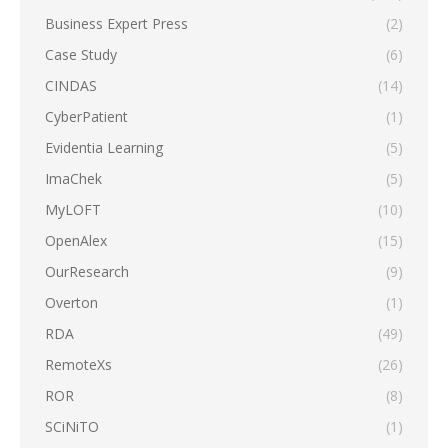
Business Expert Press
(2)
Case Study
(6)
CINDAS
(14)
CyberPatient
(1)
Evidentia Learning
(5)
ImaChek
(5)
MyLOFT
(10)
OpenAlex
(15)
OurResearch
(9)
Overton
(1)
RDA
(49)
RemoteXs
(26)
ROR
(8)
SCiNiTO
(1)