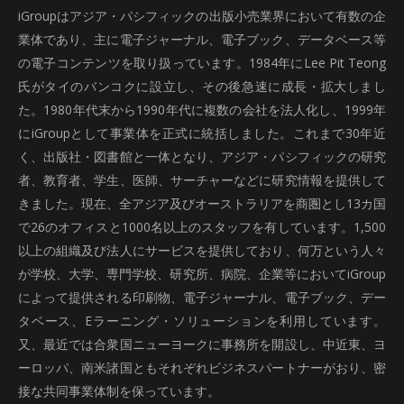
iGroupはアジア・パシフィックの出版小売業界において有数の企
業体であり、主に電子ジャーナル、電子ブック、データベース等
の電子コンテンツを取り扱っています。1984年にLee Pit Teong
氏がタイのバンコクに設立し、その後急速に成長・拡大しまし
た。1980年代末から1990年代に複数の会社を法人化し、1999年
にiGroupとして事業体を正式に統括しました。これまで30年近
く、出版社・図書館と一体となり、アジア・パシフィックの研究
者、教育者、学生、医師、サーチャーなどに研究情報を提供して
きました。現在、全アジア及びオーストラリアを商圏とし13カ国
で26のオフィスと1000名以上のスタッフを有しています。1,500
以上の組織及び法人にサービスを提供しており、何万という人々
が学校、大学、専門学校、研究所、病院、企業等においてiGroup
によって提供される印刷物、電子ジャーナル、電子ブック、デー
タベース、Eラーニング・ソリューションを利用しています。
又、最近では合衆国ニューヨークに事務所を開設し、中近東、ヨ
ーロッパ、南米諸国ともそれぞれビジネスパートナーがおり、密
接な共同事業体制を保っています。