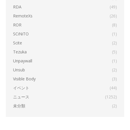
RDA
(49)
RemoteXs
(26)
ROR
(8)
SCiNiTO
(1)
Scite
(2)
Tezuka
(5)
Unpaywall
(1)
Unsub
(2)
Visible Body
(3)
イベント
(44)
ニュース
(1252)
未分類
(2)