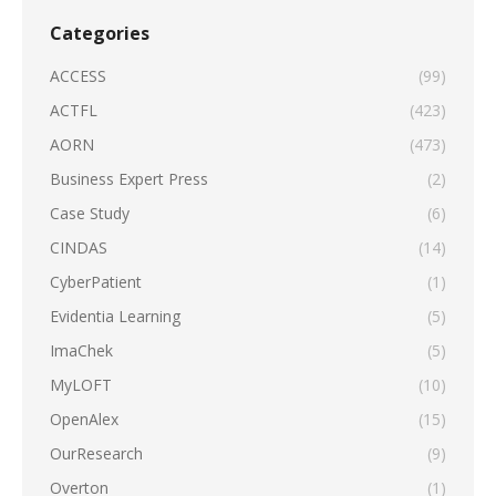
Categories
ACCESS
(99)
ACTFL
(423)
AORN
(473)
Business Expert Press
(2)
Case Study
(6)
CINDAS
(14)
CyberPatient
(1)
Evidentia Learning
(5)
ImaChek
(5)
MyLOFT
(10)
OpenAlex
(15)
OurResearch
(9)
Overton
(1)