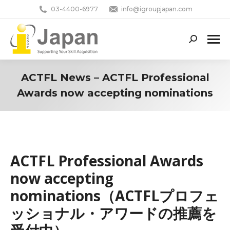
03-4400-6977
info@igroupjapan.com
Search:
ACTFL News – ACTFL Professional
Awards now accepting nominations
You are here:
ACTFL Professional Awards
now accepting
nominations（ACTFLプロフェ
ッショナル・アワードの推薦を