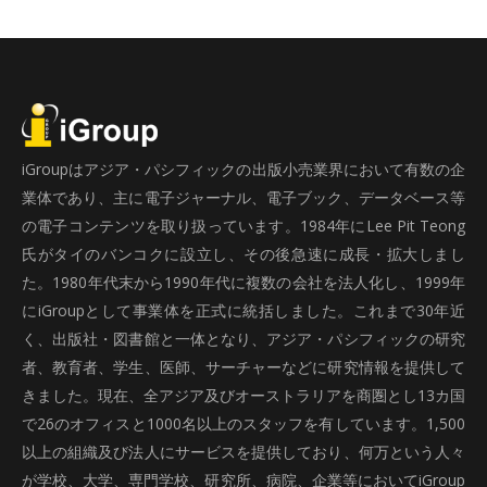
iGroupはアジア・パシフィックの出版小売業界において有数の企
業体であり、主に電子ジャーナル、電子ブック、データベース等
の電子コンテンツを取り扱っています。1984年にLee Pit Teong
氏がタイのバンコクに設立し、その後急速に成長・拡大しまし
た。1980年代末から1990年代に複数の会社を法人化し、1999年
にiGroupとして事業体を正式に統括しました。これまで30年近
く、出版社・図書館と一体となり、アジア・パシフィックの研究
者、教育者、学生、医師、サーチャーなどに研究情報を提供して
きました。現在、全アジア及びオーストラリアを商圏とし13カ国
で26のオフィスと1000名以上のスタッフを有しています。1,500
以上の組織及び法人にサービスを提供しており、何万という人々
が学校、大学、専門学校、研究所、病院、企業等においてiGroup