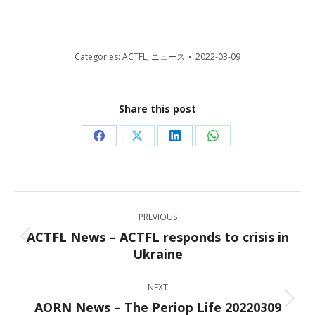
Categories:
ACTFL
,
ニュース
2022-03-09
Share this post
Share
Share
Share
Share
on
on
on
on
Facebook
X
LinkedIn
WhatsApp
Post
PREVIOUS
navigation
ACTFL News – ACTFL responds to crisis in
Previous
Ukraine
post:
NEXT
AORN News – The Periop Life 20220309
Next