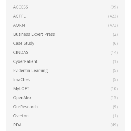
ACCESS
(99)
ACTFL
(423)
AORN
(473)
Business Expert Press
(2)
Case Study
(6)
CINDAS
(14)
CyberPatient
(1)
Evidentia Learning
(5)
ImaChek
(5)
MyLOFT
(10)
OpenAlex
(15)
OurResearch
(9)
Overton
(1)
RDA
(49)