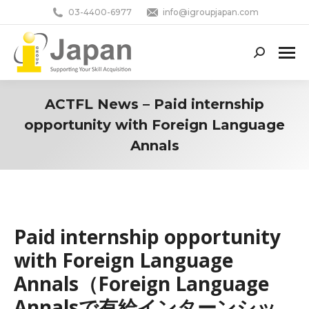
03-4400-6977
info@igroupjapan.com
Search:
ACTFL News – Paid internship
opportunity with Foreign Language
Annals
You are here:
Paid internship opportunity
with Foreign Language
Annals（Foreign Language
Annalsで有給インターンシッ