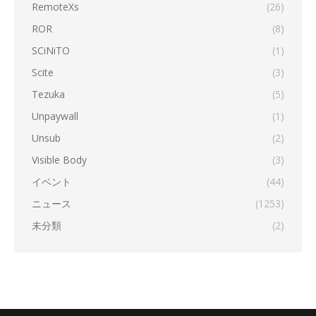
RemoteXs
(26)
ROR
(8)
SCiNiTO
(1)
Scite
(3)
Tezuka
(5)
Unpaywall
(1)
Unsub
(2)
Visible Body
(3)
イベント
(44)
ニュース
(1253)
未分類
(2)