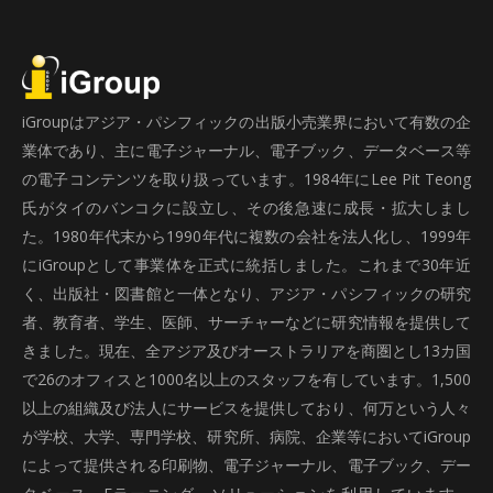
iGroupはアジア・パシフィックの出版小売業界において有数の企
業体であり、主に電子ジャーナル、電子ブック、データベース等
の電子コンテンツを取り扱っています。1984年にLee Pit Teong
氏がタイのバンコクに設立し、その後急速に成長・拡大しまし
た。1980年代末から1990年代に複数の会社を法人化し、1999年
にiGroupとして事業体を正式に統括しました。これまで30年近
く、出版社・図書館と一体となり、アジア・パシフィックの研究
者、教育者、学生、医師、サーチャーなどに研究情報を提供して
きました。現在、全アジア及びオーストラリアを商圏とし13カ国
で26のオフィスと1000名以上のスタッフを有しています。1,500
以上の組織及び法人にサービスを提供しており、何万という人々
が学校、大学、専門学校、研究所、病院、企業等においてiGroup
によって提供される印刷物、電子ジャーナル、電子ブック、デー