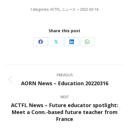
Categories:
ACTFL
,
ニュース
2022-03-18
Share this post
Share
Share
Share
Share
on
on
on
on
Facebook
X
LinkedIn
WhatsApp
Post
PREVIOUS
navigation
AORN News – Education 20220316
Previous
post:
NEXT
ACTFL News – Future educator spotlight:
Meet a Conn.-based future teacher from
Next
France
post: