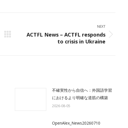
on
on
on
ok
X
LinkedIn
WhatsApp
NEXT
ACTFL News – ACTFL responds
Next
to crisis in Ukraine
post:
不確実性から自信へ：外国語学習
におけるより明確な道筋の構築
2026-08-05
OpenAlex_News20260710