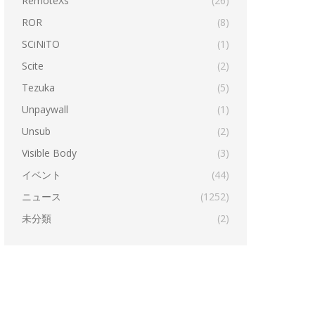
RemoteXs
(26)
ROR
(8)
SCiNiTO
(1)
Scite
(2)
Tezuka
(5)
Unpaywall
(1)
Unsub
(2)
Visible Body
(3)
イベント
(44)
ニュース
(1252)
未分類
(2)