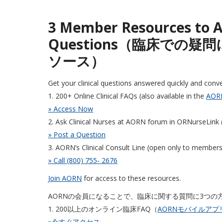
3 Member Resources to A
Questions（臨床での
ソース）
Get your clinical questions answered quickly and con
1. 200+ Online Clinical FAQs (also available in the
AORN
» Access Now
2. Ask Clinical Nurses at AORN forum in ORNurseLink (
» Post a Question
3. AORN’s Clinical Consult Line (open only to memb
» Call (800) 755- 2676
Join AORN
for access to these resources.
AORNの会員になることで、臨床に関する質問に3つ
1. 200以上のオンライン臨床FAQ（
AORNモバイルアプ
»今すぐアクセス