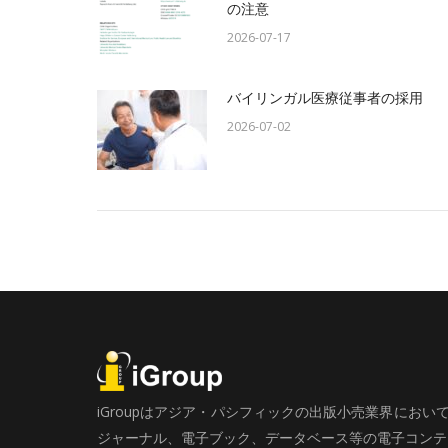
の注意
2026-07-17
バイリンガル医療従事者の採用
2026-07-02
iGroupはアジア・パシフィックの出版小売業界にお
ジャーナル、電子ブック、データベース等の電子コンテン