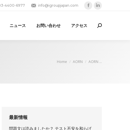
03-4400-6977
info@igroupjapan.com
Facebook
Linkedin
page
page
opens
opens
ニュース
お問い合わせ
アクセス
Search:
in
in
new
new
window
window
You are here:
Home
AORN
AORN …
最新情報
問題文は読みましたか？ テスト不安を和らげ