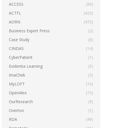
ACCESS
(99)
ACTFL
(423)
AORN
(473)
Business Expert Press
(2)
Case Study
(6)
CINDAS
(14)
CyberPatient
(1)
Evidentia Learning
(5)
ImaChek
(5)
MyLOFT
(10)
OpenAlex
(15)
OurResearch
(9)
Overton
(1)
RDA
(49)