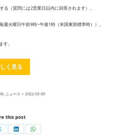
師に質問する（質問には2営業日以内に回答されます）。
、毎週火曜日午前9時~午後1時（米国東部標準時））。
ます。
しく見る
RN
,
ニュース
2022-03-09
re this post
Share
Share
Share