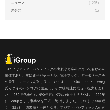
ニュース
(1253)
未分類
(2)
iGroupはアジア・パシフィックの出版小売業界において有数の企
業体であり、主に電子ジャーナル、電子ブック、データベース等
の電子コンテンツを取り扱っています。1984年にLee Pit Teong
氏がタイのバンコクに設立し、その後急速に成長・拡大しまし
た。1980年代末から1990年代に複数の会社を法人化し、1999年
にiGroupとして事業体を正式に統括しました。これまで30年近
く、出版社・図書館と一体となり、アジア・パシフィックの研究