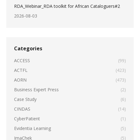
RDA_Webinar_RDA toolkit for African Cataloguers#2
2026-08-03
Categories
ACCESS
(99)
ACTFL
(423)
AORN
(473)
Business Expert Press
(2)
Case Study
(6)
CINDAS
(14)
CyberPatient
(1)
Evidentia Learning
(5)
ImaChek
(5)