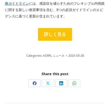
療ガイドライン
には、感染症を減らすためのフレキシブル内視鏡
に関する新しい推奨事項を含む、8つの必須ガイドラインのエビ
デンスに基づく更新が含まれています。
詳しく見る
Categories:
AORN
,
ニュース
2023-03-28
Share this post
Share
Share
Share
Share
on
on
on
on
Facebook
X
LinkedIn
WhatsApp
Post