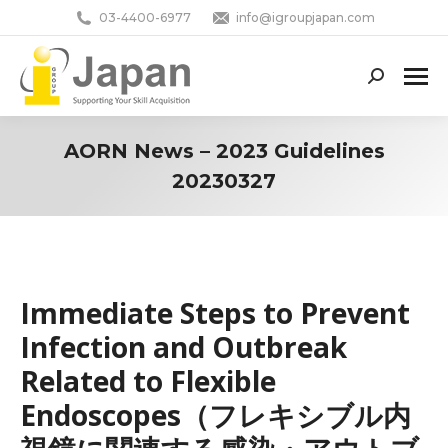
03-4400-6977
info@igroupjapan.com
Search:
AORN News – 2023 Guidelines
20230327
You are here:
Immediate Steps to Prevent
Infection and Outbreak
Related to Flexible
Endoscopes（フレキシブル内