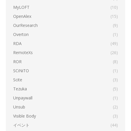
MyLOFT
(10)
OpenAlex
(15)
OurResearch
(9)
Overton
(1)
RDA
(49)
RemoteXs
(26)
ROR
(8)
SCiNiTO
(1)
Scite
(3)
Tezuka
(5)
Unpaywall
(1)
Unsub
(2)
Visible Body
(3)
イベント
(44)