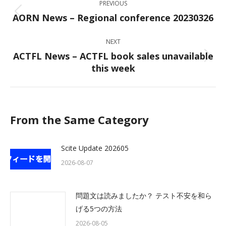
PREVIOUS
navigation
AORN News – Regional conference 20230326
Previous
post:
NEXT
ACTFL News – ACTFL book sales unavailable
Next
this week
post:
From the Same Category
Scite Update 202605
2026-08-07
問題文は読みましたか？ テスト不安を和ら
げる5つの方法
2026-08-05