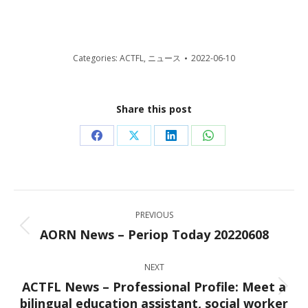
Categories:
ACTFL
,
ニュース
2022-06-10
Share this post
Share
Share
Share
Share
on
on
on
on
Facebook
X
LinkedIn
WhatsApp
Post
PREVIOUS
navigation
AORN News – Periop Today 20220608
Previous
post:
NEXT
ACTFL News – Professional Profile: Meet a
Next
bilingual education assistant, social worker