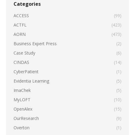
Categories
ACCESS
(99)
ACTFL
(423)
AORN
(473)
Business Expert Press
(2)
Case Study
(6)
CINDAS
(14)
CyberPatient
(1)
Evidentia Learning
(5)
ImaChek
(5)
MyLOFT
(10)
OpenAlex
(15)
OurResearch
(9)
Overton
(1)