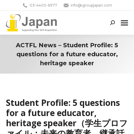
03-4400-6977
info@igroupjapan.com
Search:
ACTFL News – Student Profile: 5
questions for a future educator,
heritage speaker
You are here:
Student Profile: 5 questions
for a future educator,
heritage speaker（学生プロフ
ァイル：未来の教育者、継承話