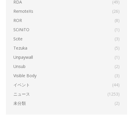
RDA
(49)
RemoteXs
(26)
ROR
(8)
SCiNiTO
(1)
Scite
(3)
Tezuka
(5)
Unpaywall
(1)
Unsub
(2)
Visible Body
(3)
イベント
(44)
ニュース
(1253)
未分類
(2)