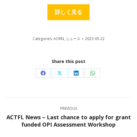
詳しく見る
Categories:
AORN
,
ニュース
2023-05-22
Share this post
Share
Share
Share
Share
on
on
on
on
Facebook
X
LinkedIn
WhatsApp
Post
PREVIOUS
navigation
ACTFL News – Last chance to apply for grant
Previous
funded OPI Assessment Workshop
post: