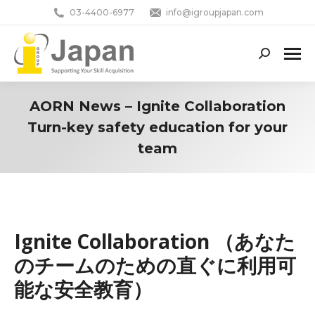
03-4400-6977
info@igroupjapan.com
Search:
AORN News – Ignite Collaboration
Turn-key safety education for your
team
You are here:
Ignite Collaboration （あなた
のチームのための直ぐに利用可
能な安全教育）