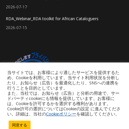
2026-07-17
RDA_Webinar_RDA toolkit for African Cataloguers
2026-07-15
当サイトでは、お客様により適したサービスを提供するた
め、Cookieを利用しています。当サイト利用状況を分析し
たり、お知らせ（広告）を最適化したり、SNSへの連携を
行うことを目的としています。
また、当社では、お知らせ（広告）と分析の用途で、サー
ドパーティcookieにも情報を提供しています。お客様に
は、Cookieを許可するかを選択する権利があります。
Cookie許可の選択についてはCookieの設定 に進んでくださ
い。詳細は、当社の
Cookieポリシー
を確認してください。
Footer Menu
同意する
Copyright © 2026 iGroup Japan. All rights reserved. Powered by iGroup