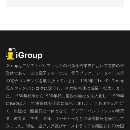
iGroupはアジア・パシフィックの出版小売業界において有数の企
業体であり、主に電子ジャーナル、電子ブック、データベース等
の電子コンテンツを取り扱っています。1984年にLee Pit Teong
氏がタイのバンコクに設立し、その後急速に成長・拡大しまし
た。1980年代末から1990年代に複数の会社を法人化し、1999年
にiGroupとして事業体を正式に統括しました。これまで30年近
く、出版社・図書館と一体となり、アジア・パシフィックの研究
者、教育者、学生、医師、サーチャーなどに研究情報を提供して
きました。現在、全アジア及びオーストラリアを商圏とし13カ国