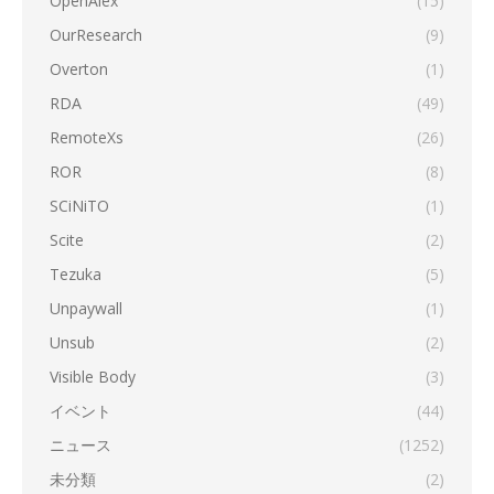
OpenAlex
(15)
OurResearch
(9)
Overton
(1)
RDA
(49)
RemoteXs
(26)
ROR
(8)
SCiNiTO
(1)
Scite
(2)
Tezuka
(5)
Unpaywall
(1)
Unsub
(2)
Visible Body
(3)
イベント
(44)
ニュース
(1252)
未分類
(2)