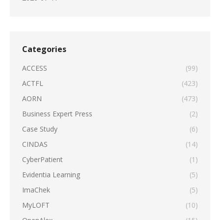
Categories
ACCESS
(99)
ACTFL
(423)
AORN
(473)
Business Expert Press
(2)
Case Study
(6)
CINDAS
(14)
CyberPatient
(1)
Evidentia Learning
(5)
ImaChek
(5)
MyLOFT
(10)