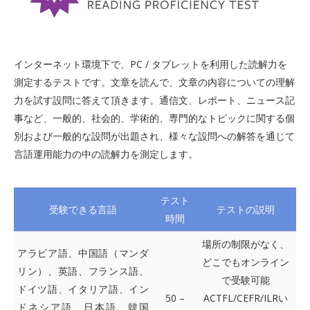
インターネット環境下で、PC / タブレットを利用した読解力を
測定するテストです。文章を読んで、文章の内容についての理解
力を試す設問に答えて頂きます。通信文、レポート、ニュース記
事など、一般的、社会的、学術的、専門的なトピックに関する個
別および一般的な設問が出題され、様々な設問への解答を通じて
言語運用能力の中の読解力を測定します。
テスト
受験できる言語
テストの説明
時間
場所の制限がなく、
アラビア語、中国語（マンダ
どこでもオンライン
リン）、英語、フランス語、
で受験可能
ドイツ語、イタリア語、イン
50 –
ACTFL/CEFR/ILRい
ドネシア語、日本語、韓国