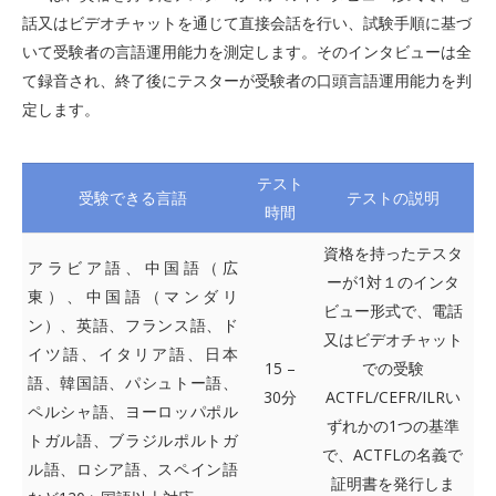
話又はビデオチャットを通じて直接会話を行い、試験手順に基づ
いて受験者の言語運用能力を測定します。そのインタビューは全
て録音され、終了後にテスターが受験者の口頭言語運用能力を判
定します。
テスト
受験できる言語
テストの説明
時間
資格を持ったテスタ
アラビア語、中国語（広
ーが1対１のインタ
東）、中国語（マンダリ
ビュー形式で、電話
ン）、英語、フランス語、ド
又はビデオチャット
イツ語、イタリア語、日本
15 –
での受験
語、韓国語、パシュトー語、
30分
ACTFL/CEFR/ILRい
ペルシャ語、ヨーロッパポル
ずれかの1つの基準
トガル語、ブラジルポルトガ
で、ACTFLの名義で
ル語、ロシア語、スペイン語
証明書を発行しま