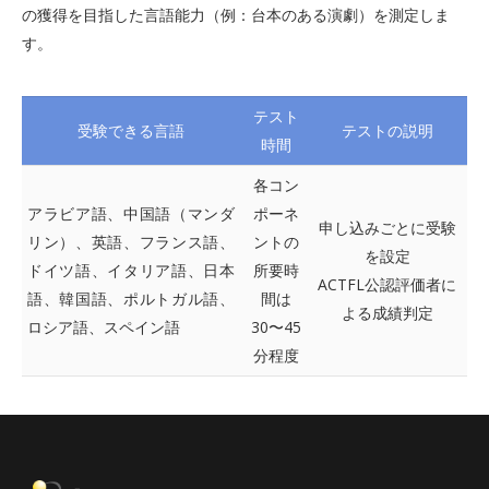
の獲得を目指した言語能力（例：台本のある演劇）を測定しま
す。
テスト
受験できる言語
テストの説明
時間
各コン
アラビア語、中国語（マンダ
ポーネ
申し込みごとに受験
リン）、英語、フランス語、
ントの
を設定
ドイツ語、イタリア語、日本
所要時
ACTFL公認評価者に
語、韓国語、ポルトガル語、
間は
よる成績判定
ロシア語、スペイン語
30〜45
分程度