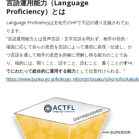
言語運用能力（Language
Proficiency）とは
Language Proficiencyは文化庁のHPで下記の通り定義されてお
ります。
“言語運用能力とは音声言語・文字言語を問わず、相手や目的・
場面に応じて自らの意思を言語によって適切に表現・伝達し、か
つ言語を通して相手の意思を的確に理解し得る能力のことであ
り、端的には、聞くこと、話すこと、読むこと、書くことの
すべ
てにわたって総合的に運用する能力
として位置付けられる。”
https://www.bunka.go.jp/kokugo_nihongo/sisaku/joho/joho/kakuki