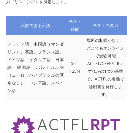
力（リスニング）を測定します。
テスト
受験できる言語
テストの説明
時間
場所の制限がなく、
アラビア語、中国語（マンダ
どこでもオンライン
リン）、英語、フランス語、
で受験可能
ドイツ語、イタリア語、日本
50 –
ACTFL/CEFR/ILRい
語、韓国語、ポルトガル語
125分
ずれかの1つの基準
（ヨーロッパとブラジルの区
で、ACTFLの名義で
別なし）、ロシア語、スペイ
証明書を発行しま
ン語
す。