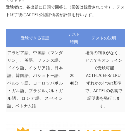
受験者は、各出題に口頭で回答し（回答は録音されます）、テス
ト終了後にACTFL公認評価者が評価を行います。
テスト
受験できる言語
テストの説明
時間
アラビア語、中国語（マンダ
場所の制限がなく、
リン）、英語、フランス語、
どこでもオンライン
ドイツ語、イタリア語、日本
で受験可能
語、韓国語、パシュトー語、
20 –
ACTFL/CEFR/ILRい
ペルシャ語、ヨーロッパポル
40分
ずれかの1つの基準
トガル語、ブラジルポルトガ
で、ACTFLの名義で
ル語、ロシア語、スペイン
証明書を発行しま
語、ベトナム語
す。