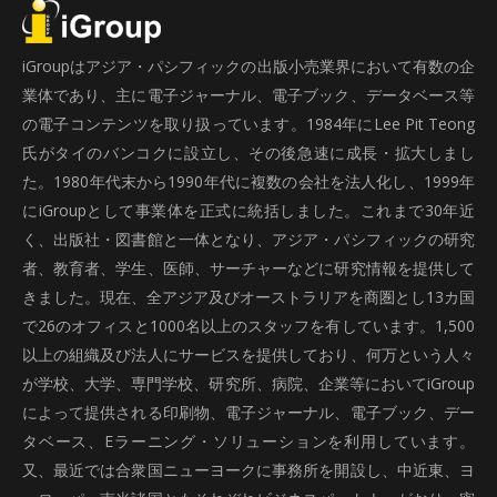
iGroupはアジア・パシフィックの出版小売業界において有数の企
業体であり、主に電子ジャーナル、電子ブック、データベース等
の電子コンテンツを取り扱っています。1984年にLee Pit Teong
氏がタイのバンコクに設立し、その後急速に成長・拡大しまし
た。1980年代末から1990年代に複数の会社を法人化し、1999年
にiGroupとして事業体を正式に統括しました。これまで30年近
く、出版社・図書館と一体となり、アジア・パシフィックの研究
者、教育者、学生、医師、サーチャーなどに研究情報を提供して
きました。現在、全アジア及びオーストラリアを商圏とし13カ国
で26のオフィスと1000名以上のスタッフを有しています。1,500
以上の組織及び法人にサービスを提供しており、何万という人々
が学校、大学、専門学校、研究所、病院、企業等においてiGroup
によって提供される印刷物、電子ジャーナル、電子ブック、デー
タベース、Eラーニング・ソリューションを利用しています。
又、最近では合衆国ニューヨークに事務所を開設し、中近東、ヨ