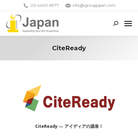
03-4400-6977
info@igroupjapan.com
Search:
CiteReady
You are here:
CiteReady ― アイディアの源泉！