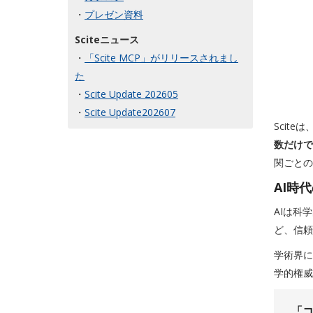
・
プレゼン資料
Sciteニュース
・
「Scite MCP」がリリースされまし
た
・
Scite Update 202605
・
Scite Update202607
Scit
数だけで
関ごとの
AI時
AIは科
ど、信頼
学術界に
学的権威
「