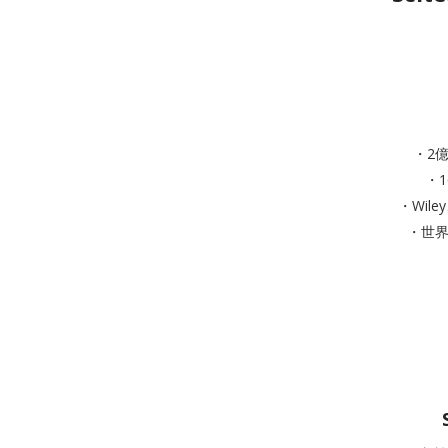
・2
・
・Wil
・世界