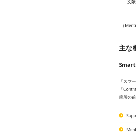
文献
（Men
主な
Sma
「スマー
「Con
箇所の前
Su
Me