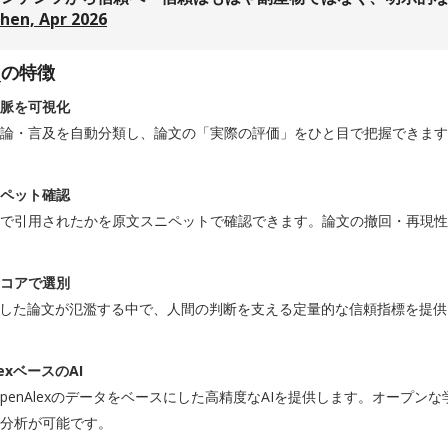
chen, Apr 2026
e_の特徴
脈を可視化
反論・言及を自動分類し、論文の「実際の評価」をひと目で把握できます
ペット確認
で引用されたかを原文スニペットで確認できます。論文の撤回・再現性
コアで選別
成した論文が氾濫する中で、人間の判断を支える定量的な信頼指標を提
lexベースのAI
eはOpenAlexのデータをベースにした高精度なAIを提供します。オー
分析が可能です。