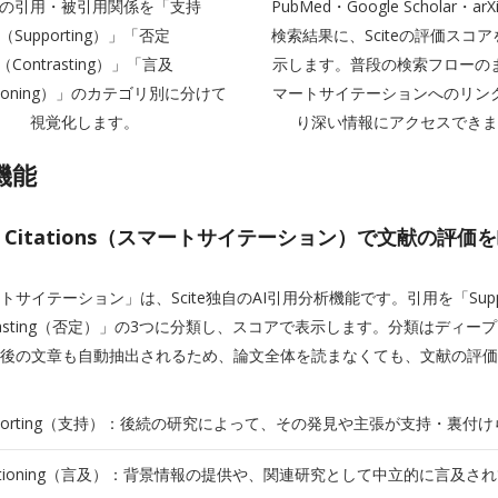
の引用・被引用関係を「支持
PubMed・Google Scholar・ar
（Supporting）」「否定
検索結果に、Sciteの評価スコ
（Contrasting）」「言及
示します。普段の検索フローの
tioning）」のカテゴリ別に分けて
マートサイテーションへのリン
視覚化します。
り深い情報にアクセスでき
機能
rt Citations（スマートサイテーション）で文献の評
トサイテーション」は、Scite独自のAI引用分析機能です。引用を「Suppor
trasting（否定）」の3つに分類し、スコアで表示します。分類はディ
後の文章も自動抽出されるため、論文全体を読まなくても、文献の評価
pporting（支持）：後続の研究によって、その発見や主張が支持・裏付
ntioning（言及）：背景情報の提供や、関連研究として中立的に言及さ