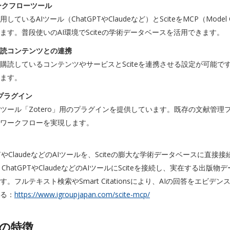
ークフローツール
しているAIツール（ChatGPTやClaudeなど）とSciteをMCP（Model
ます。普段使いのAI環境でSciteの学術データベースを活用できます。
読コンテンツとの連携
購読しているコンテンツやサービスとSciteを連携させる設定が可能
ます。
oプラグイン
ツール「Zotero」用のプラグインを提供しています。既存の文献管理フローにS
ワークフローを実現します。
PTやClaudeなどのAIツールを、Sciteの膨大な学術データベースに直接接
、ChatGPTやClaudeなどのAIツールにSciteを接続し、実在する出
す。フルテキスト検索やSmart Citationsにより、AIの回答をエ
る：
https://www.igroupjapan.com/scite-mcp/
teの特徴