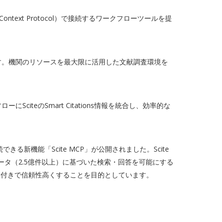
 Context Protocol）で接続するワークフローツールを提
です。機関のリソースを最大限に活用した文献調査環境を
citeのSmart Citations情報を統合し、効率的な
続できる新機能「Scite MCP」が公開されました。Scite
版物データ（2.5億件以上）に基づいた検索・回答を可能にする
ビデンス付きで信頼性高くすることを目的としています。