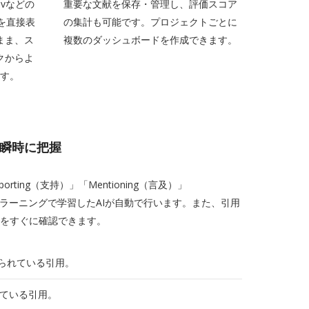
Xivなどの
重要な文献を保存・管理し、評価スコア
アを直接表
の集計も可能です。プロジェクトごとに
まま、ス
複数のダッシュボードを作成できます。
クからよ
ます。
価を瞬時に把握
ting（支持）」「Mentioning（言及）」
ープラーニングで学習したAIが自動で行います。また、引用
をすぐに確認できます。
けられている引用。
れている引用。