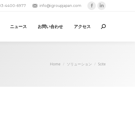
03-4400-6977
info@igroupjapan.com
Facebook
Linkedin
page
page
opens
opens
ニュース
お問い合わせ
アクセス
Search:
in
in
new
new
window
window
You are here:
Home
ソリューション
Scite