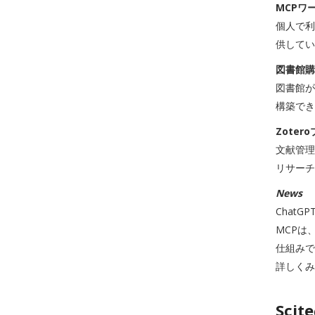
MCPワ
個人で利用
供してい
図書館購
図書館が
構築でき
Zoter
文献管理
リサーチ
News
ChatG
MCPは
仕組みで
詳しくみ
Sci