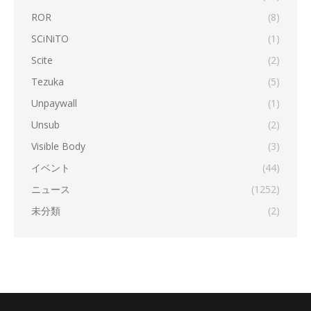
ROR
(8)
SCiNiTO
(1)
Scite
(2)
Tezuka
(5)
Unpaywall
(1)
Unsub
(2)
Visible Body
(3)
イベント
(44)
ニュース
(1252)
未分類
(2)