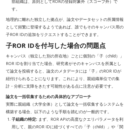
部組織は、原則としてRORの登録対象外（スコープ外）で
す。
地理的に離れた独立した拠点が、論文やデータセットの所属情報
として頻繁に登場するようであれば、誰でもそのキャンパス用の
子ROR IDの追加をリクエストすることができます。
子ROR IDを付与した場合の問題点
キャンパス（独立した別の所在地）ごとに個別の「子（child）」
ROR IDを割り当てた場合、研究者がそのキャンパスを所属とし
て論文を投稿すると、論文のメタデータには「子」のROR IDが
紐付けられることになります。これにより、親組織単位での集
計・分析に支障をきたす可能性がある点に注意が必要です。
論文を一括収集するための具体的なアプローチ
実際に親組織（大学全体）として論文を一括収集するシステムを
構築する場合、以下のような手順を踏むのが一般的です。
子組織の特定:
まず、ROR APIの高度なクエリパラメータを利
用して、親のROR IDに紐づくすべての「子（child）」や「関