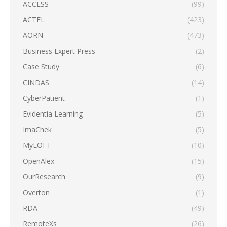
ACCESS
(99)
ACTFL
(423)
AORN
(473)
Business Expert Press
(2)
Case Study
(6)
CINDAS
(14)
CyberPatient
(1)
Evidentia Learning
(5)
ImaChek
(5)
MyLOFT
(10)
OpenAlex
(15)
OurResearch
(9)
Overton
(1)
RDA
(49)
RemoteXs
(26)