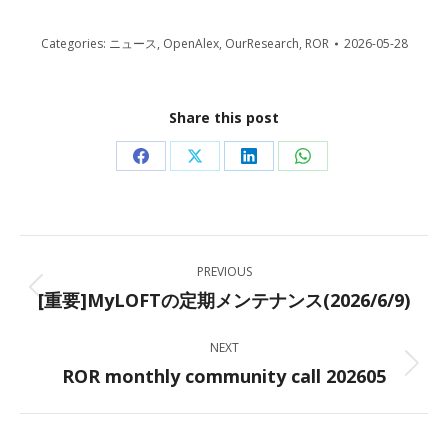
Categories:
ニュース
,
OpenAlex
,
OurResearch
,
ROR
2026-05-28
Share this post
Share
Share
Share
Share
on
on
on
on
Facebook
X
LinkedIn
WhatsApp
Post
PREVIOUS
navigation
[重要]MyLOFTの定期メンテナンス(2026/6/9)
Previous
post:
NEXT
ROR monthly community call 202605
Next
post: