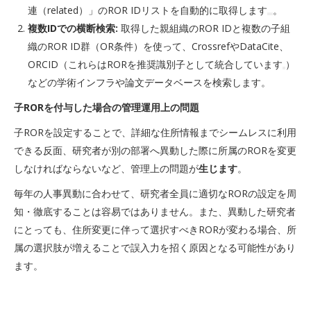
連（related）」のROR IDリストを自動的に取得します
。
複数IDでの横断検索:
取得した親組織のROR IDと複数の子組
織のROR ID群（OR条件）を使って、CrossrefやDataCite、
ORCID（これらはRORを推奨識別子として統合しています
）
などの学術インフラや論文データベースを検索します。
子RORを付与した場合の管理運用上の問題
子RORを設定することで、詳細な住所情報までシームレスに利用
できる反面、研究者が別の部署へ異動した際に所属のRORを変更
しなければならないなど、管理上の問題が
生じます
。
毎年の人事異動に合わせて、研究者全員に適切なRORの設定を周
知・徹底することは容易ではありません。また、異動した研究者
にとっても、住所変更に伴って選択すべきRORが変わる場合、所
属の選択肢が増えることで誤入力を招く原因となる可能性があり
ます。