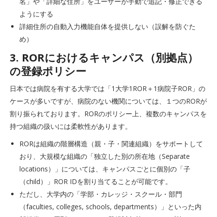
名」や「詳細な住所」をユーザーが手動で追記・修正できる
ようにする
詳細住所の自動入力機能自体を提供しない（誤解を防ぐた
め）
3. RORにおけるキャンパス（別拠点）
の登録ポリシー
日本では病院を有する大学では「1大学1ROR＋1病院子ROR」の
ケースが多いですが、病院のない機関については、１つのRORが
割り振られております。RORのポリシー上、複数のキャンパスを
持つ組織の扱いには柔軟性があります。
RORは組織の階層構造（親・子・関連組織）をサポートして
おり、大規模な組織の「独立した別の所在地（Separate
locations）」については、キャンパスごとに個別の「子
（child）」ROR IDを割り当てることが可能です。
ただし、大学内の「学部・カレッジ・スクール・部門
（faculties, colleges, schools, departments）」といった内