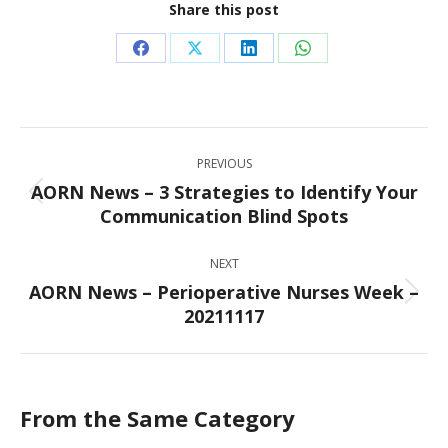
Share this post
Share
Share
Share
Share
on
on
on
on
Facebook
X
LinkedIn
WhatsApp
Post
PREVIOUS
navigation
AORN News – 3 Strategies to Identify Your
Previous
Communication Blind Spots
post:
NEXT
AORN News – Perioperative Nurses Week –
Next
20211117
post:
From the Same Category