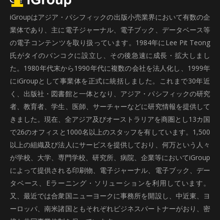
iGroupはアジア・パシフィックの出版小売業界において有数の企
業体であり、主に電子ジャーナル、電子ブック、データベース等
の電子コンテンツを取り扱っています。1984年にLee Pit Teong
氏がタイのバンコクに設立し、その後急速に成長・拡大しまし
た。1980年代末から1990年代に複数の会社を法人化し、1999年
にiGroupとして事業体を正式に統括しました。これまで30年近
く、出版社・図書館と一体となり、アジア・パシフィックの研究
者、教育者、学生、医師、サーチャーなどに研究情報を提供して
きました。現在、全アジア及びオーストラリアを商圏とし13カ国
で26のオフィスと1000名以上のスタッフを有しています。1,500
以上の組織及び法人にサービスを提供しており、何万という人々
が学校、大学、専門学校、研究所、病院、企業等においてiGroup
によって提供される印刷物、電子ジャーナル、電子ブック、デー
タベース、Eラーニング・ソリューションを利用しています。
又、最近では合衆国ニューヨークに事務所を開設し、中近東、ヨ
ーロッパ、南米諸国ともそれぞれビジネスパートナーがおり、密