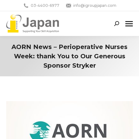
03-4400-6977
info@igroupjapan.com
Search:
AORN News – Perioperative Nurses
Week: thank You to Our Generous
Sponsor Stryker
You are here: