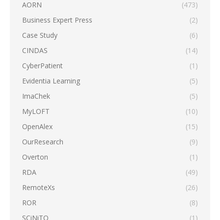
AORN
(473)
Business Expert Press
(2)
Case Study
(6)
CINDAS
(14)
CyberPatient
(1)
Evidentia Learning
(5)
ImaChek
(5)
MyLOFT
(10)
OpenAlex
(15)
OurResearch
(9)
Overton
(1)
RDA
(49)
RemoteXs
(26)
ROR
(8)
SCiNiTO
(1)