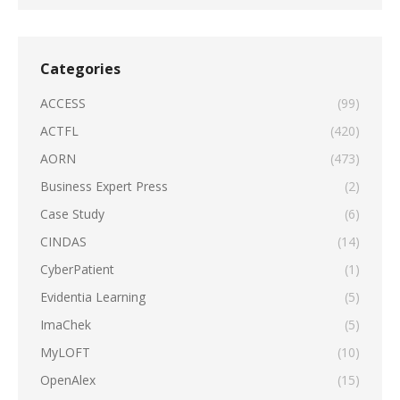
Categories
ACCESS
(99)
ACTFL
(420)
AORN
(473)
Business Expert Press
(2)
Case Study
(6)
CINDAS
(14)
CyberPatient
(1)
Evidentia Learning
(5)
ImaChek
(5)
MyLOFT
(10)
OpenAlex
(15)