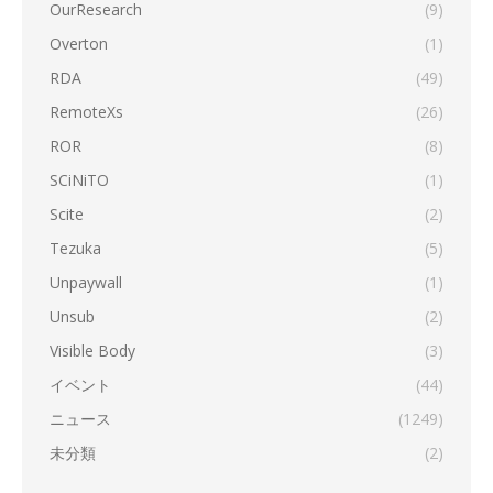
OurResearch
(9)
Overton
(1)
RDA
(49)
RemoteXs
(26)
ROR
(8)
SCiNiTO
(1)
Scite
(2)
Tezuka
(5)
Unpaywall
(1)
Unsub
(2)
Visible Body
(3)
イベント
(44)
ニュース
(1249)
未分類
(2)