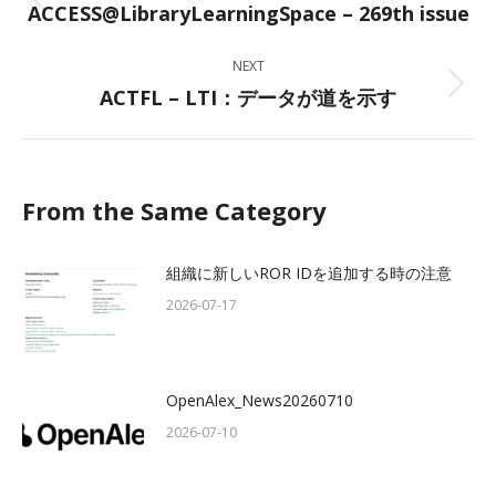
ACCESS@LibraryLearningSpace – 269th issue
Previous
post:
NEXT
ACTFL – LTI：データが道を示す
Next
post:
From the Same Category
組織に新しいROR IDを追加する時の注意
2026-07-17
OpenAlex_News20260710
2026-07-10