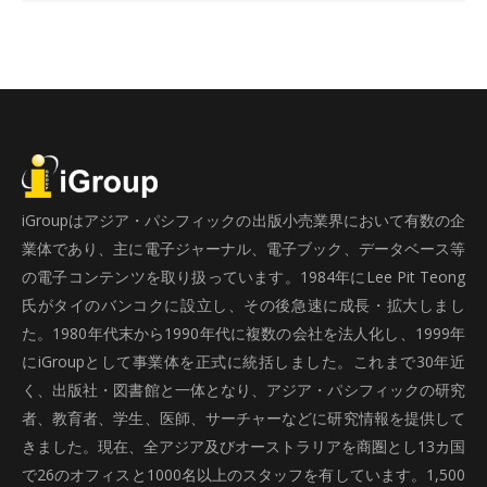
iGroupはアジア・パシフィックの出版小売業界において有数の企
業体であり、主に電子ジャーナル、電子ブック、データベース等
の電子コンテンツを取り扱っています。1984年にLee Pit Teong
氏がタイのバンコクに設立し、その後急速に成長・拡大しまし
た。1980年代末から1990年代に複数の会社を法人化し、1999年
にiGroupとして事業体を正式に統括しました。これまで30年近
く、出版社・図書館と一体となり、アジア・パシフィックの研究
者、教育者、学生、医師、サーチャーなどに研究情報を提供して
きました。現在、全アジア及びオーストラリアを商圏とし13カ国
で26のオフィスと1000名以上のスタッフを有しています。1,500