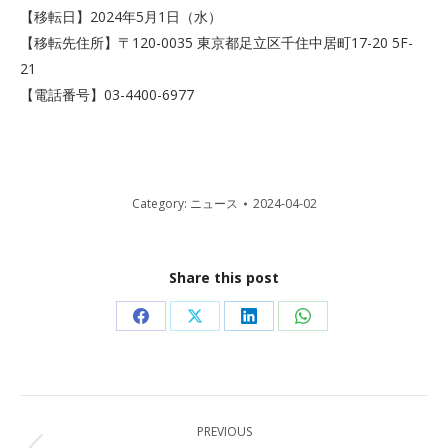
【移転日】2024年5月1日（水）
【移転先住所】〒120-0035 東京都足立区千住中居町17-20 5F-
21
【電話番号】03-4400-6977
Category:
ニュース
2024-04-02
Share this post
Share
Share
Share
Share
on
on
on
on
Facebook
X
LinkedIn
WhatsApp
Post
PREVIOUS
navigation