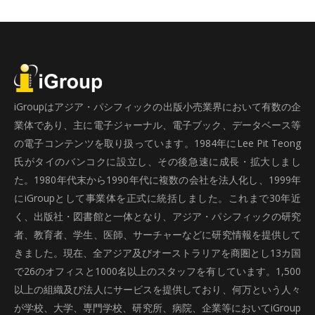
iGroupはアジア・パシフィックの出版小売業界において有数の企
業体であり、主に電子ジャーナル、電子ブック、データベース等
の電子コンテンツを取り扱っています。1984年にLee Pit Teong
氏がタイのバンコクに設立し、その後急速に成長・拡大しまし
た。1980年代末から1990年代に複数の会社を法人化し、1999年
にiGroupとして事業体を正式に統括しました。これまで30年近
く、出版社・図書館と一体となり、アジア・パシフィックの研究
者、教育者、学生、医師、サーチャーなどに研究情報を提供して
きました。現在、全アジア及びオーストラリアを商圏とし13カ国
で26のオフィスと1000名以上のスタッフを有しています。1,500
以上の組織及び法人にサービスを提供しており、何万という人々
が学校、大学、専門学校、研究所、病院、企業等においてiGroup