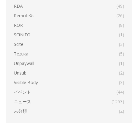
RDA
(49)
RemoteXs
(26)
ROR
(8)
SCiNiTO
(1)
Scite
(3)
Tezuka
(5)
Unpaywall
(1)
Unsub
(2)
Visible Body
(3)
イベント
(44)
ニュース
(1253)
未分類
(2)