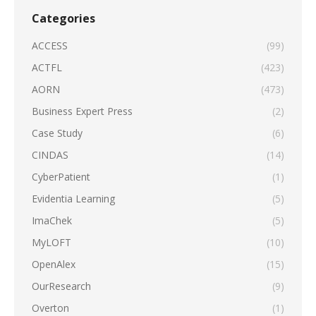
Categories
ACCESS
(99)
ACTFL
(423)
AORN
(473)
Business Expert Press
(2)
Case Study
(6)
CINDAS
(14)
CyberPatient
(1)
Evidentia Learning
(5)
ImaChek
(5)
MyLOFT
(10)
OpenAlex
(15)
OurResearch
(9)
Overton
(1)