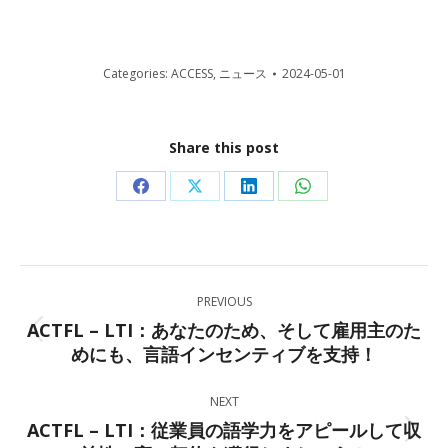
Categories:
ACCESS
,
ニュース
2024-05-01
Share this post
Share
Share
Share
Share
on
on
on
on
Facebook
X
LinkedIn
WhatsApp
Post
PREVIOUS
navigation
ACTFL – LTI：あなたのため、そして雇用主のた
Previous
めにも、言語インセンティブを支持！
post:
NEXT
ACTFL – LTI：従業員の語学力をアピールして収
Next