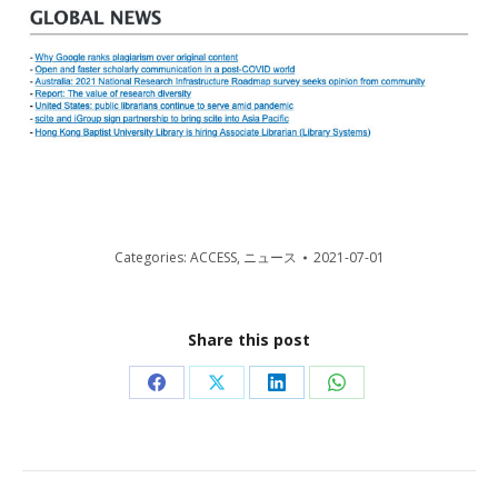
Categories:
ACCESS
,
ニュース
2021-07-01
Share this post
Share
Share
Share
Share
on
on
on
on
Facebook
X
LinkedIn
WhatsApp
Post