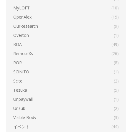
MyLOFT
(10)
OpenAlex
(15)
OurResearch
(9)
Overton
(1)
RDA
(49)
RemoteXs
(26)
ROR
(8)
SCiNiTO
(1)
Scite
(2)
Tezuka
(5)
Unpaywall
(1)
Unsub
(2)
Visible Body
(3)
イベント
(44)