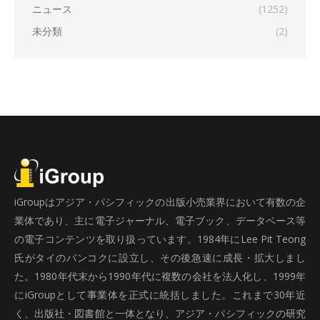
ニュース
(1252)
未分類
(2)
iGroupはアジア・パシフィックの出版小売業界において有数の企
業体であり、主に電子ジャーナル、電子ブック、データベース等
の電子コンテンツを取り扱っています。1984年にLee Pit Teong
氏がタイのバンコクに設立し、その後急速に成長・拡大しまし
た。1980年代末から1990年代に複数の会社を法人化し、1999年
にiGroupとして事業体を正式に統括しました。これまで30年近
く、出版社・図書館と一体となり、アジア・パシフィックの研究