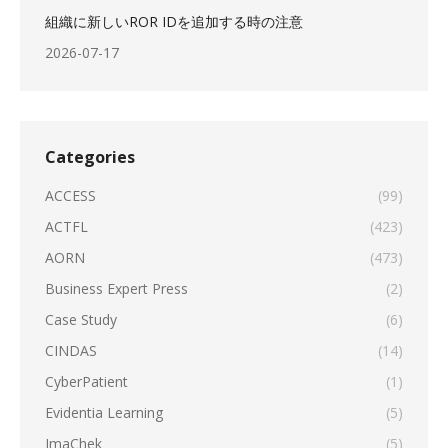
組織に新しいROR IDを追加する時の注意
2026-07-17
Categories
ACCESS
(99)
ACTFL
(423)
AORN
(473)
Business Expert Press
(2)
Case Study
(6)
CINDAS
(14)
CyberPatient
(1)
Evidentia Learning
(5)
ImaChek
(5)