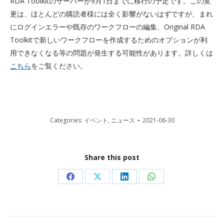
RDA Toolkitのサーバーが9月1日までに移行の予定です。この変
更は、ほとんどの購読者様には全く影響がないはずですが、まれ
にログインエラーや既存のワークフローの編集、Original RDA
Toolkitで新しいワークフローを作成するためのオプションが利
用できなくなる等の問題が発生する可能性があります。詳しくは
こちら
をご覧ください。
Categories:
イベント
,
ニュース
2021-06-30
Share this post
Share
Share
Share
Share
on
on
on
on
Facebook
X
LinkedIn
WhatsApp