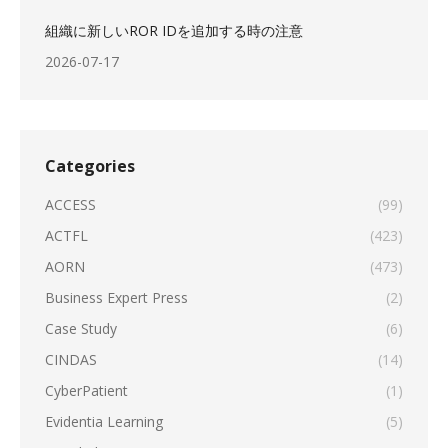
組織に新しいROR IDを追加する時の注意
2026-07-17
Categories
ACCESS
(99)
ACTFL
(423)
AORN
(473)
Business Expert Press
(2)
Case Study
(6)
CINDAS
(14)
CyberPatient
(1)
Evidentia Learning
(5)