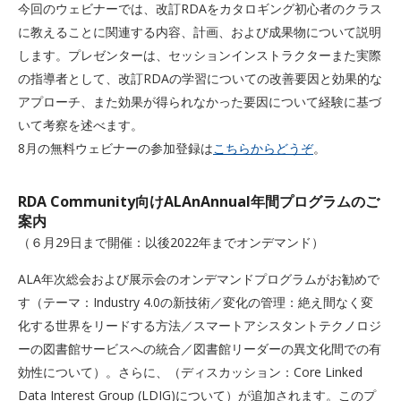
今回のウェビナーでは、改訂RDAをカタロギング初心者のクラス
に教えることに関連する内容、計画、および成果物について説明
します。プレゼンターは、セッションインストラクターまた実際
の指導者として、改訂RDAの学習についての改善要因と効果的な
アプローチ、また効果が得られなかった要因について経験に基づ
いて考察を述べます。
8月の無料ウェビナーの参加登録は
こちらからどうぞ
。
RDA Community向けALAnAnnual年間プログラムのご
案内
（６月29日まで開催：以後2022年までオンデマンド）
ALA年次総会および展示会のオンデマンドプログラムがお勧めで
す（テーマ：Industry 4.0の新技術／変化の管理：絶え間なく変
化する世界をリードする方法／スマートアシスタントテクノロジ
ーの図書館サービスへの統合／図書館リーダーの異文化間での有
効性について）。さらに、（ディスカッション：Core Linked
Data Interest Group (LDIG)について）が追加されます。このプ