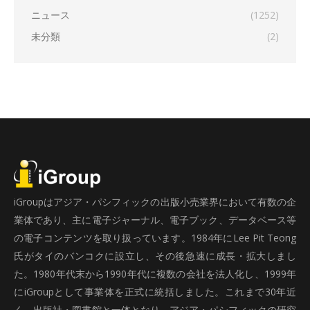
ニュース
(1252)
未分類
(2)
iGroupはアジア・パシフィックの出版小売業界において有数の企
業体であり、主に電子ジャーナル、電子ブック、データベース等
の電子コンテンツを取り扱っています。1984年にLee Pit Teong
氏がタイのバンコクに設立し、その後急速に成長・拡大しまし
た。1980年代末から1990年代に複数の会社を法人化し、1999年
にiGroupとして事業体を正式に統括しました。これまで30年近
く、出版社・図書館と一体となり、アジア・パシフィックの研究