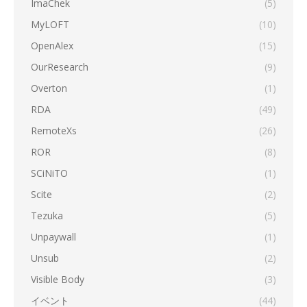
ImaChek
(5)
MyLOFT
(10)
OpenAlex
(15)
OurResearch
(9)
Overton
(1)
RDA
(49)
RemoteXs
(26)
ROR
(8)
SCiNiTO
(1)
Scite
(2)
Tezuka
(5)
Unpaywall
(1)
Unsub
(2)
Visible Body
(3)
イベント
(44)