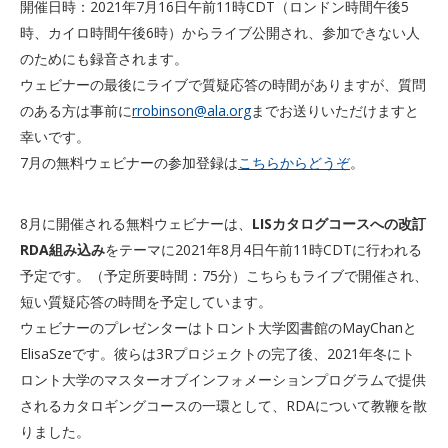
開催日時：2021年7月16日午前11時CDT（ロンドン時間午後5
時、カイロ時間午後6時）からライブ公開され、参加できない人
のためにも録音されます。
ウェビナーの最後にライブで質疑応答の時間がありますが、質問
のある方は事前に
rrobinson@ala.org
までお送りいただけますと
幸いです。
7月の無料ウェビナーの参加登録は
こちらからどうぞ
。
8月に開催される無料ウェビナーは、
LISカタログコースへの改訂
RDA組み込み
をテーマに2021年8月4日午前11時CDTに行われる
予定です。（予定所要時間：75分）こちらもライブで開催され、
短い質疑応答の時間を予定しています。
ウェビナーのプレゼンターはトロント大学図書館のMayChanと
ElisaSzeです。彼らは3Rプロジェクトの完了後、2021年冬にト
ロント大学のマスターオブインフォメーションプログラムで提供
されるカタロギングコースの一環として、RDAについて教鞭を散
りました。