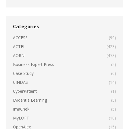
Categories
ACCESS
(99)
ACTFL
(423)
AORN
(473)
Business Expert Press
(2)
Case Study
(6)
CINDAS
(14)
CyberPatient
(1)
Evidentia Learning
(5)
ImaChek
(5)
MyLOFT
(10)
OpenAlex
(15)