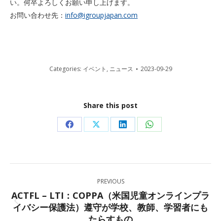
い。何卒よろしくお願い申し上げます。
お問い合わせ先：
info@igroupjapan.com
Categories:
イベント
,
ニュース
2023-09-29
Share this post
Share
Share
Share
Share
on
on
on
on
Facebook
X
LinkedIn
WhatsApp
Post
PREVIOUS
navigation
ACTFL – LTI：COPPA（米国児童オンラインプラ
イバシー保護法）遵守が学校、教師、学習者にも
Previous
たらすもの
post: