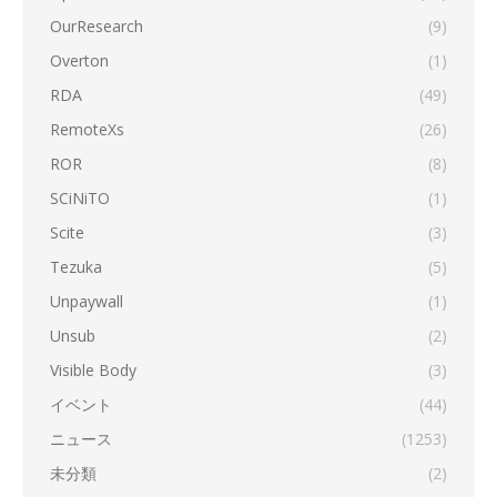
OurResearch
(9)
Overton
(1)
RDA
(49)
RemoteXs
(26)
ROR
(8)
SCiNiTO
(1)
Scite
(3)
Tezuka
(5)
Unpaywall
(1)
Unsub
(2)
Visible Body
(3)
イベント
(44)
ニュース
(1253)
未分類
(2)