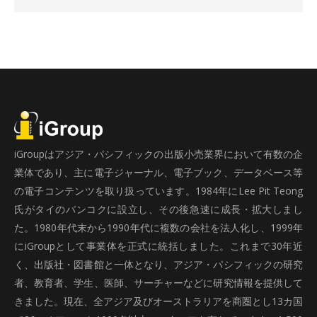
iGroupはアジア・パシフィックの出版小売業界において有数の企
業体であり、主に電子ジャーナル、電子ブック、データベース等
の電子コンテンツを取り扱っています。1984年にLee Pit Teong
氏がタイのバンコクに設立し、その後急速に成長・拡大しまし
た。1980年代末から1990年代に複数の会社を法人化し、1999年
にiGroupとして事業体を正式に統括しました。これまで30年近
く、出版社・図書館と一体となり、アジア・パシフィックの研究
者、教育者、学生、医師、サーチャーなどに研究情報を提供して
きました。現在、全アジア及びオーストラリアを商圏とし13カ国