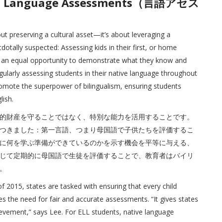
with Language Assessments（言語アセス
ut preserving a cultural asset—it’s about leveraging a
tally suspected: Assessing kids in their first, or home
t an equal opportunity to demonstrate what they know and
gularly assessing students in their native language throughout
romote the superpower of bilingualism, ensuring students
lish.
的財産を守ることではなく、特別な能力を活用することです。
つきました：第一言語、つまり母国語で子供たちを評価するこ
に何を学ぶ準備ができているのかを示す機会を平等に与える、
じて定期的に母国語で生徒を評価することで、教育者はバイリ
。
 2015, states are tasked with ensuring that every child
es the need for fair and accurate assessments. “It gives states
ievement,” says Lee. For ELL students, native language