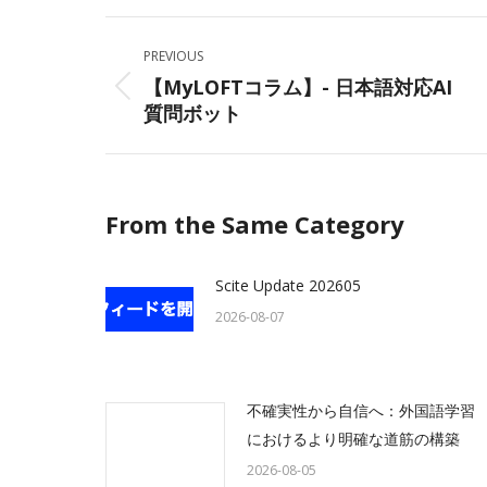
Facebo
Post
PREVIOUS
navigation
【MyLOFTコラム】- 日本語対応AI
Previous
質問ボット
post:
From the Same Category
Scite Update 202605
2026-08-07
不確実性から自信へ：外国語学習
におけるより明確な道筋の構築
2026-08-05