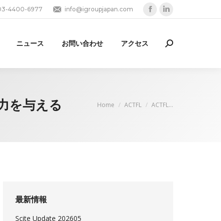
03-4400-6977
info@igroupjapan.com
Facebook
Linkedin
page
page
opens
opens
ニュース
お問い合わせ
アクセス
Search:
in
in
new
new
window
window
に力を与える
You are here:
Home
ACTFL
ACTFL…
最新情報
Scite Update 202605