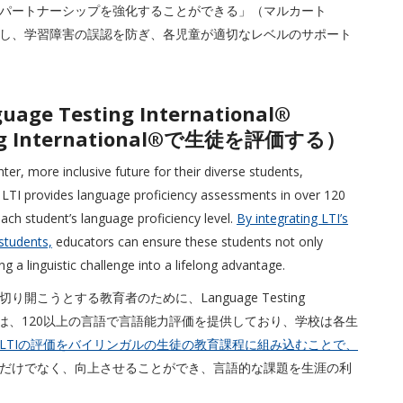
パートナーシップを強化することができる」（マルカート
し、学習障害の誤認を防ぎ、各児童が適切なレベルのサポート
guage Testing International®
ng International®で生徒を評価する）
er, more inclusive future for their diverse students,
n. LTI provides language proficiency assessments in over 120
ach student’s language proficiency level.
By integrating LTI’s
students,
educators can ensure these students not only
ing a linguistic challenge into a lifelong advantage.
こうとする教育者のために、Language Testing
ます。LTIは、120以上の言語で言語能力評価を提供しており、学校は各生
LTIの評価をバイリンガルの生徒の教育課程に組み込むことで、
だけでなく、向上させることができ、言語的な課題を生涯の利