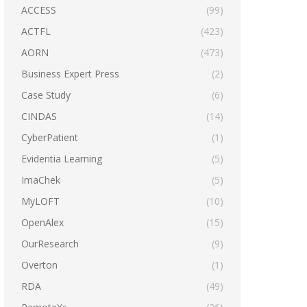
ACCESS
(99)
ACTFL
(423)
AORN
(473)
Business Expert Press
(2)
Case Study
(6)
CINDAS
(14)
CyberPatient
(1)
Evidentia Learning
(5)
ImaChek
(5)
MyLOFT
(10)
OpenAlex
(15)
OurResearch
(9)
Overton
(1)
RDA
(49)