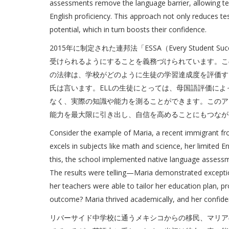
assessments remove the language barrier, allowing tes
English proficiency. This approach not only reduces tes
potential, which in turn boosts their confidence.
2015年に制定された連邦法「ESSA（Every Studen
受けられるようにすることを義務づけられています。こ
の法律は、学校がどのように生徒の学習達成度を評価す
氏は言います。ELLの生徒にとっては、母国語評価に
なく、実際の知識や能力を測ることができます。このア
能力を最大限に引き出し、自信を高めることにもつなが
Consider the example of Maria, a recent immigrant fr
excels in subjects like math and science, her limited Eng
this, the school implemented native language assessm
The results were telling—Maria demonstrated exception
her teachers were able to tailor her education plan, p
outcome? Maria thrived academically, and her confide
リバーサイド中学校に通うメキシコからの移民、マリア