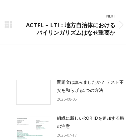
ok
X
LinkedIn
WhatsApp
NEXT
ACTFL – LTI：地方自治体における
Next
バイリンガリズムはなぜ重要か
post:
問題文は読みましたか？ テスト不
安を和らげる5つの方法
2026-08-05
組織に新しいROR IDを追加する時
の注意
2026-07-17