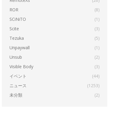
RemoteXs
(26)
ROR
(8)
SCiNiTO
(1)
Scite
(3)
Tezuka
(5)
Unpaywall
(1)
Unsub
(2)
Visible Body
(3)
イベント
(44)
ニュース
(1253)
未分類
(2)