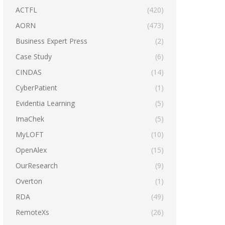
ACTFL
(420)
AORN
(473)
Business Expert Press
(2)
Case Study
(6)
CINDAS
(14)
CyberPatient
(1)
Evidentia Learning
(5)
ImaChek
(5)
MyLOFT
(10)
OpenAlex
(15)
OurResearch
(9)
Overton
(1)
RDA
(49)
RemoteXs
(26)