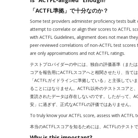
Is “ACTFL-aligned” Enough?
「ACTFL準拠」で十分なのか？
Some test providers administer proficiency tests built
attempt to correlate or align their scores to ACTFL s
with ACTFL Guidelines, alignment does not mean they 
peer-reviewed correlations of non-ACTFL test scores 
are only approximations and not ACTFL ratings.
テストプロバイダーの中には、独自の評価基準（または
コアを報告用にACTFLスコアへと相関させたり、当て
「ACTFLガイドラインに準拠している」と主張してい
ることにはなりません。ACTFL以外のテストスコアと
査読されたデータは存在しないのです。したがって、AC
安」に過ぎず、正式なACTFLの評価ではありません。
To truly know your ACTFL score, assess with ACTFL te
本当のACTFLスコアを知るためには、ACTFLのテス
Why is this important?