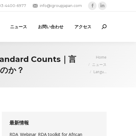
03-4400-6977
info@igroupjapan.com
Facebook
Linkedin
page
page
opens
opens
ニュース
お問い合わせ
アクセス
Search:
in
in
new
new
window
window
You are here:
Standard Counts｜言
Home
ニュース
るのか？
Langu…
最新情報
RDA_Webinar_RDA toolkit for African