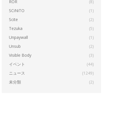
ROR
(8)
SCiNiTO
(1)
Scite
(2)
Tezuka
(5)
Unpaywall
(1)
Unsub
(2)
Visible Body
(3)
イベント
(44)
ニュース
(1249)
未分類
(2)