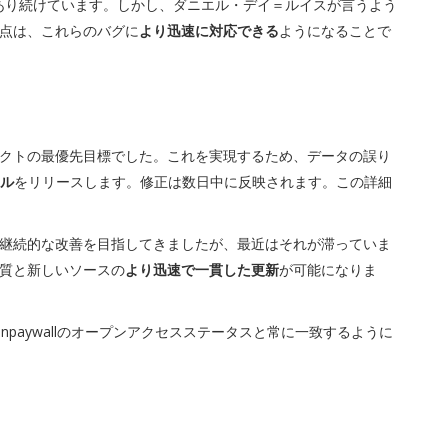
あり続けています。しかし、ダニエル・デイ＝ルイスが言うよう
点は、これらのバグに
より迅速に対応できる
ようになることで
クトの最優先目標でした。これを実現するため、データの誤り
ル
をリリースします。修正は数日中に反映されます。この詳細
継続的な改善を目指してきましたが、最近はそれが滞っていま
質と新しいソースの
より迅速で一貫した更新
が可能になりま
Unpaywallのオープンアクセスステータスと常に一致するように