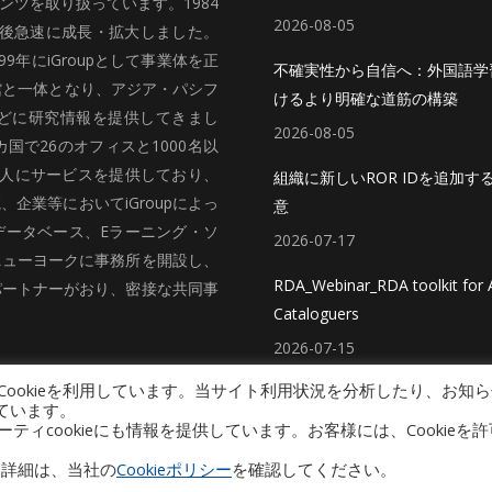
ツを取り扱っています。1984
2026-08-05
、その後急速に成長・拡大しました。
99年にiGroupとして事業体を正
不確実性から自信へ：外国語学
館と一体となり、アジア・パシフ
けるより明確な道筋の構築
どに研究情報を提供してきまし
2026-08-05
国で26のオフィスと1000名以
法人にサービスを提供しており、
組織に新しいROR IDを追加す
企業等においてiGroupによっ
意
データベース、Eラーニング・ソ
2026-07-17
ニューヨークに事務所を開設し、
RDA_Webinar_RDA toolkit for A
パートナーがおり、密接な共同事
Cataloguers
2026-07-15
ookieを利用しています。当サイト利用状況を分析したり、お知ら
ています。
cookieにも情報を提供しています。お客様には、Cookieを許
プライバシーポリシー（個人情報保護方針）
Copyright © 2026 iGroup Japan
い。詳細は、当社の
Cookieポリシー
を確認してください。