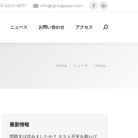
03-4400-6977
info@igroupjapan.com
Facebook
Linkedin
page
page
opens
opens
ニュース
お問い合わせ
アクセス
Search:
in
in
new
new
window
window
You are here:
Home
ニュース
Unpay…
最新情報
問題文は読みましたか？ テスト不安を和らげ