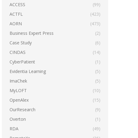
ACCESS
(99)
ACTFL
(423)
AORN
(473)
Business Expert Press
(2)
Case Study
(6)
CINDAS
(14)
CyberPatient
(1)
Evidentia Learning
(5)
ImaChek
(5)
MyLOFT
(10)
OpenAlex
(15)
OurResearch
(9)
Overton
(1)
RDA
(49)