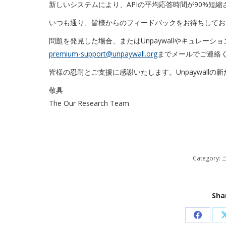
新しいシステムにより、APIの平均応答時間が90%短縮さ
いつも通り、皆様からのフィードバックをお待ちしてお
問題を発見した場合、またはUnpaywallやキュレー
premium-support@unpaywall.org
までメールでご連絡く
皆様の忍耐とご支援に感謝いたします。Unpaywall
敬具
The Our Research Team
Category:
Sha
Share