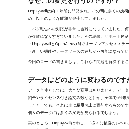
なぜこの変更を行うのですか？
Unpaywallは約10年前に開発され、その間に多くの
技術
め、以下のような問題が発生していました。
・バグ報告への対応が非常に困難になっていました。何
が複雑になりすぎていました。その結果、サポート体制
・UnpaywallとOpenAlexの間でオープンアク
・新しい機能やデータソースの追加が不可能になってい
今回のコードの書き直しは、これらの問題を解決するこ
データはどのように変わるのです
データ全体としては、大きな変更はありません。データ
割合やライセンス付き論文の数など）が、全体で5%未
ったとしても、それは主に
精度向上
に寄与するものです
個々のデータには多くの変更が見られるでしょう。
実のところ、Unpaywallは常に、「様々な精度のレ