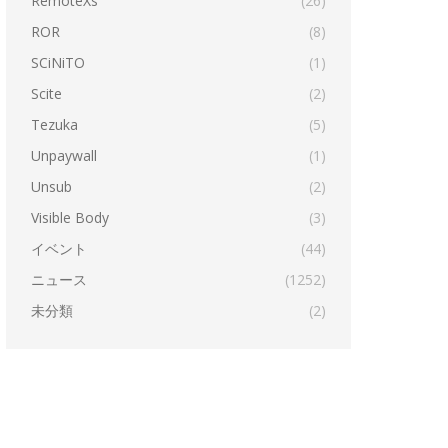
RemoteXs
(26)
ROR
(8)
SCiNiTO
(1)
Scite
(2)
Tezuka
(5)
Unpaywall
(1)
Unsub
(2)
Visible Body
(3)
イベント
(44)
ニュース
(1252)
未分類
(2)