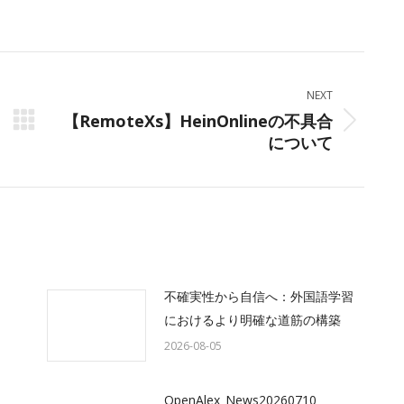
on
on
on
ok
X
LinkedIn
WhatsApp
NEXT
【RemoteXs】HeinOnlineの不具合
Next
について
post:
不確実性から自信へ：外国語学習
におけるより明確な道筋の構築
2026-08-05
OpenAlex_News20260710