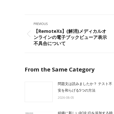
on
Facebo
Post
PREVIOUS
navigation
【RemoteXs】(解消)メディカルオ
ンラインの電子ブックビューア表示
Previous
不具合について
post:
From the Same Category
問題文は読みましたか？ テスト不
安を和らげる5つの方法
2026-08-05
組織に新しいROR IDを追加する時