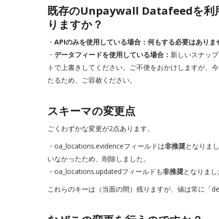
既存のUnpaywall Datafe
りますか？
・
APIのみを使用している場合：何もする必要はありま
・
データフィードを使用している場合：
新しいスナップ
トで上書きしてください。ご不便をおかけしますが、今
たるため、ご容赦ください。
スキーマの変更点
ごくわずかな変更が2点あります。
・oa_locations.evidenceフィールドは
非推奨
となりま
いなかったため、削除しました。
・oa_locations.updatedフィールドも
非推奨
となりまし
これらのキーは（当面の間）残りますが、値は常に「dep