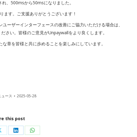
れ、500msから50msになりました。
ります。ご支援ありがとうございます！
ションユーザーインターフェースの改善にご協力いただける場合は、
ださい。皆様のご意見がUnpaywallをより良くします。
の新たな章を皆様と共に歩めることを楽しみにしています。
ニュース
2025-05-28
re this post
Share
Share
Share