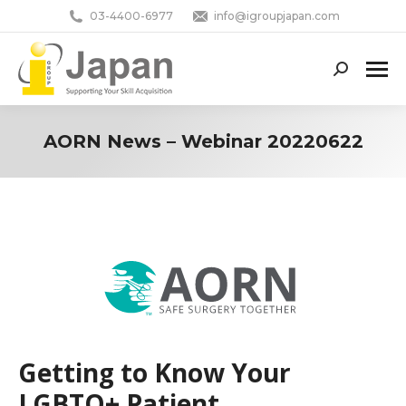
03-4400-6977
info@igroupjapan.com
Search:
AORN News – Webinar 20220622
You are here:
Getting to Know Your
LGBTQ+ Patient