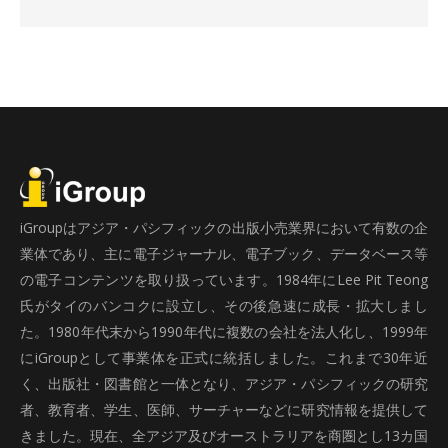
iGroupはアジア・パシフィックの出版小売業界において有数の企
業体であり、主に電子ジャーナル、電子ブック、データベース等
の電子コンテンツを取り扱っています。1984年にLee Pit Teong
氏がタイのバンコクに設立し、その後急速に成長・拡大しまし
た。1980年代末から1990年代に複数の会社を法人化し、1999年
にiGroupとして事業体を正式に統括しました。これまで30年近
く、出版社・図書館と一体となり、アジア・パシフィックの研究
者、教育者、学生、医師、サーチャーなどに研究情報を提供して
きました。現在、全アジア及びオーストラリアを商圏とし13カ国