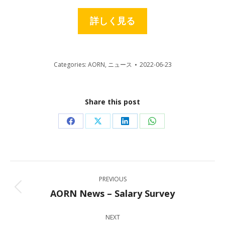
詳しく見る
Categories:
AORN
,
ニュース
2022-06-23
Share this post
Share
Share
Share
Share
on
on
on
on
Facebook
X
LinkedIn
WhatsApp
Post
PREVIOUS
navigation
AORN News – Salary Survey
Previous
post:
NEXT