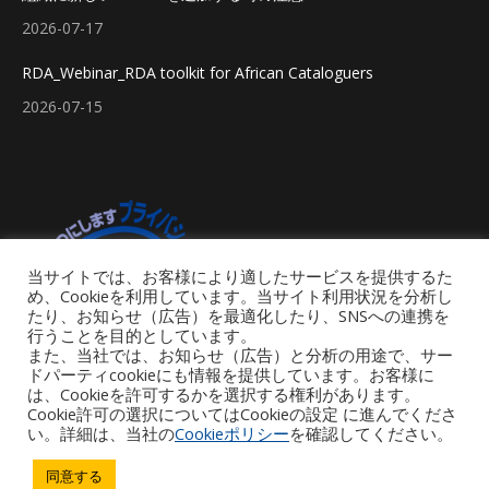
2026-07-17
RDA_Webinar_RDA toolkit for African Cataloguers
2026-07-15
当サイトでは、お客様により適したサービスを提供するた
め、Cookieを利用しています。当サイト利用状況を分析し
たり、お知らせ（広告）を最適化したり、SNSへの連携を
行うことを目的としています。
また、当社では、お知らせ（広告）と分析の用途で、サー
ドパーティcookieにも情報を提供しています。お客様に
は、Cookieを許可するかを選択する権利があります。
Cookie許可の選択についてはCookieの設定 に進んでくださ
い。詳細は、当社の
Cookieポリシー
を確認してください。
Footer Menu
同意する
Copyright © 2026 iGroup Japan. All rights reserved. Powered by iGroup