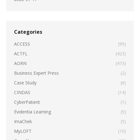
Categories
ACCESS
(99)
ACTFL
(423)
AORN
(473)
Business Expert Press
(2)
Case Study
(6)
CINDAS
(14)
CyberPatient
(1)
Evidentia Learning
(5)
ImaChek
(5)
MyLOFT
(10)