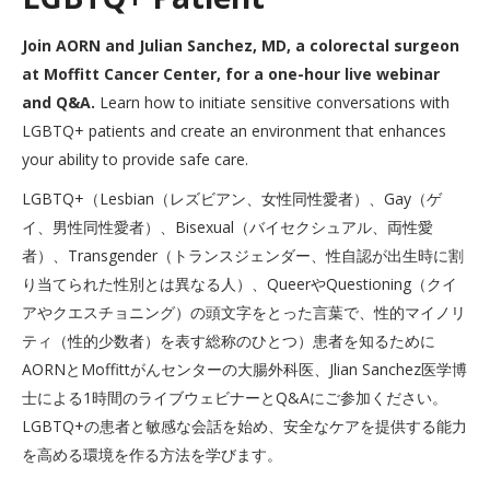
Join AORN and Julian Sanchez, MD, a colorectal surgeon
at Moffitt Cancer Center, for a one-hour live webinar
and Q&A.
Learn how to initiate sensitive conversations with
LGBTQ+ patients and create an environment that enhances
your ability to provide safe care.
LGBTQ+（Lesbian（レズビアン、女性同性愛者）、Gay（ゲ
イ、男性同性愛者）、Bisexual（バイセクシュアル、両性愛
者）、Transgender（トランスジェンダー、性自認が出生時に割
り当てられた性別とは異なる人）、QueerやQuestioning（クイ
アやクエスチョニング）の頭文字をとった言葉で、性的マイノリ
ティ（性的少数者）を表す総称のひとつ）患者を知るために
AORNとMoffittがんセンターの大腸外科医、Jlian Sanchez医学博
士による1時間のライブウェビナーとQ&Aにご参加ください。
LGBTQ+の患者と敏感な会話を始め、安全なケアを提供する能力
を高める環境を作る方法を学びます。