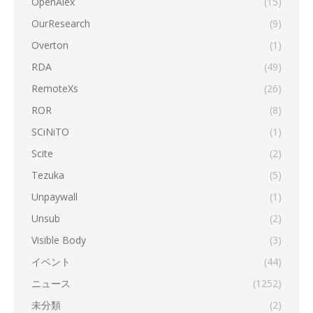
OpenAlex
(15)
OurResearch
(9)
Overton
(1)
RDA
(49)
RemoteXs
(26)
ROR
(8)
SCiNiTO
(1)
Scite
(2)
Tezuka
(5)
Unpaywall
(1)
Unsub
(2)
Visible Body
(3)
イベント
(44)
ニュース
(1252)
未分類
(2)