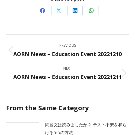
Share
Share
Share
Share
on
on
on
on
Facebook
X
LinkedIn
WhatsApp
Post
PREVIOUS
navigation
AORN News – Education Event 20221210
Previous
post:
NEXT
AORN News – Education Event 20221211
Next
post:
From the Same Category
問題文は読みましたか？ テスト不安を和ら
げる5つの方法