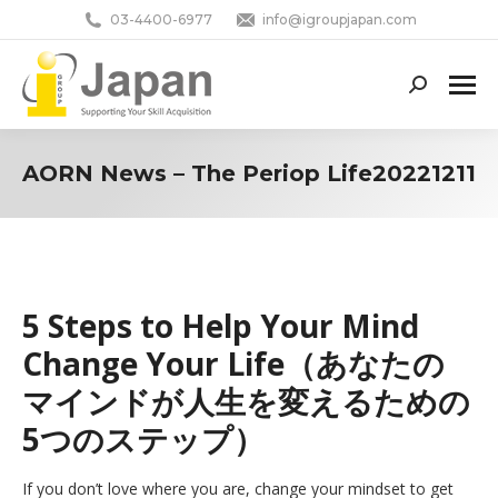
03-4400-6977
info@igroupjapan.com
Search:
AORN News – The Periop Life20221211
You are here:
5 Steps to Help Your Mind
Change Your Life（あなたの
マインドが人生を変えるための
5つのステップ）
If you don’t love where you are, change your mindset to get