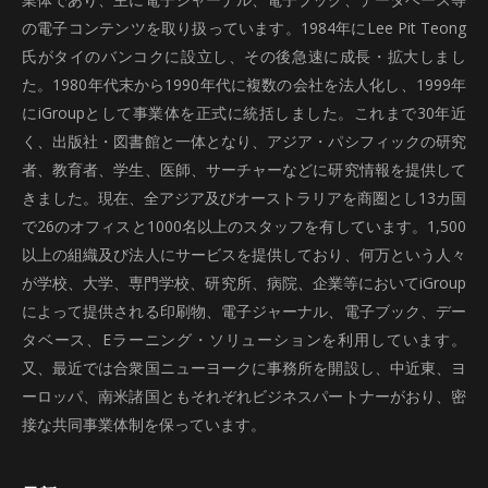
の電子コンテンツを取り扱っています。1984年にLee Pit Teong
氏がタイのバンコクに設立し、その後急速に成長・拡大しまし
た。1980年代末から1990年代に複数の会社を法人化し、1999年
にiGroupとして事業体を正式に統括しました。これまで30年近
く、出版社・図書館と一体となり、アジア・パシフィックの研究
者、教育者、学生、医師、サーチャーなどに研究情報を提供して
きました。現在、全アジア及びオーストラリアを商圏とし13カ国
で26のオフィスと1000名以上のスタッフを有しています。1,500
以上の組織及び法人にサービスを提供しており、何万という人々
が学校、大学、専門学校、研究所、病院、企業等においてiGroup
によって提供される印刷物、電子ジャーナル、電子ブック、デー
タベース、Eラーニング・ソリューションを利用しています。
又、最近では合衆国ニューヨークに事務所を開設し、中近東、ヨ
ーロッパ、南米諸国ともそれぞれビジネスパートナーがおり、密
接な共同事業体制を保っています。