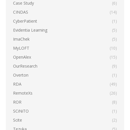
Case Study
(6)
CINDAS
(14)
CyberPatient
(1)
Evidentia Learning
(5)
ImaChek
(5)
MyLOFT
(10)
OpenAlex
(15)
OurResearch
(9)
Overton
(1)
RDA
(49)
RemoteXs
(26)
ROR
(8)
SCiNiTO
(1)
Scite
(2)
Tezuka
(5)