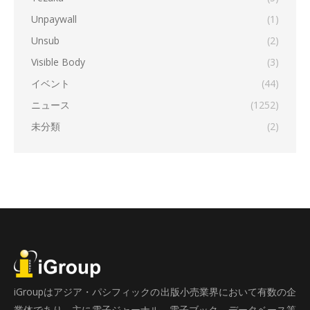
Unpaywall
(1)
Unsub
(2)
Visible Body
(3)
イベント
(44)
ニュース
(1252)
未分類
(2)
iGroupはアジア・パシフィックの出版小売業界において有数の企
業体であり、主に電子ジャーナル、電子ブック、データベース等