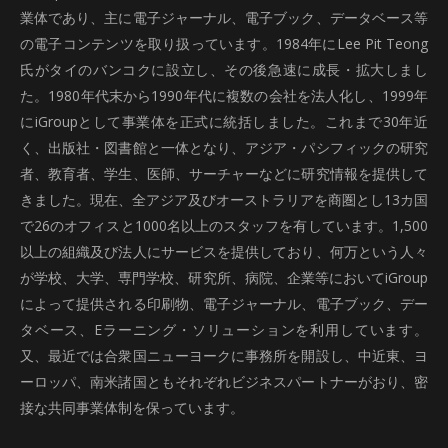
業体であり、主に電子ジャーナル、電子ブック、データベース等
の電子コンテンツを取り扱っています。1984年にLee Pit Teong
氏がタイのバンコクに設立し、その後急速に成長・拡大しまし
た。1980年代末から1990年代に複数の会社を法人化し、1999年
にiGroupとして事業体を正式に統括しました。これまで30年近
く、出版社・図書館と一体となり、アジア・パシフィックの研究
者、教育者、学生、医師、サーチャーなどに研究情報を提供して
きました。現在、全アジア及びオーストラリアを商圏とし13カ国
で26のオフィスと1000名以上のスタッフを有しています。1,500
以上の組織及び法人にサービスを提供しており、何万という人々
が学校、大学、専門学校、研究所、病院、企業等においてiGroup
によって提供される印刷物、電子ジャーナル、電子ブック、デー
タベース、Eラーニング・ソリューションを利用しています。
又、最近では合衆国ニューヨークに事務所を開設し、中近東、ヨ
ーロッパ、南米諸国ともそれぞれビジネスパートナーがおり、密
接な共同事業体制を保っています。