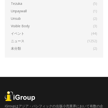
Tezuka
(5)
Unpaywall
(1)
Unsub
(2)
Visible Body
(3)
イベント
(44)
ニュース
(1252)
未分類
(2)
iGroupはアジア・パシフィックの出版小売業界において有数の企