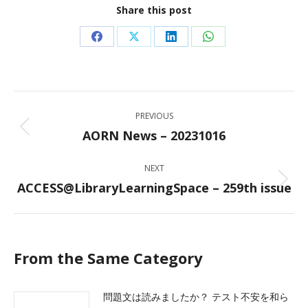
Share this post
Share
Share
Share
Share
on
on
on
on
Facebook
X
LinkedIn
WhatsApp
Post
PREVIOUS
navigation
AORN News – 20231016
Previous
post:
NEXT
ACCESS@LibraryLearningSpace – 259th issue
Next
post:
From the Same Category
問題文は読みましたか？ テスト不安を和ら