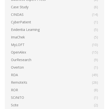
Case Study
(6)
CINDAS
(14)
CyberPatient
(1)
Evidentia Learning
(5)
ImaChek
(5)
MyLOFT
(10)
OpenAlex
(15)
OurResearch
(9)
Overton
(1)
RDA
(49)
RemoteXs
(26)
ROR
(8)
SCiNiTO
(1)
Scite
(2)