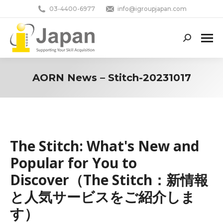
03-4400-6977
info@igroupjapan.com
Search:
AORN News – Stitch-20231017
You are here:
The Stitch: What's New and
Popular for You to
Discover（The Stitch：新情報
と人気サービスをご紹介しま
す）