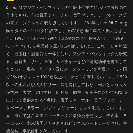
iGroupはアジア・パシフィックの出版小売業界において有数の企
業体であり、主に電子ジャーナル、電子ブック、データベース等
の電子コンテンツを取り扱っています。1984年にLee Pit Teong
氏がタイのバンコクに設立し、その後急速に成長・拡大しまし
た。1980年代末から1990年代に複数の会社を法人化し、1999年
にiGroupとして事業体を正式に統括しました。これまで30年近
く、出版社・図書館と一体となり、アジア・パシフィックの研究
者、教育者、学生、医師、サーチャーなどに研究情報を提供して
きました。現在、全アジア及びオーストラリアを商圏とし13カ国
で26のオフィスと1000名以上のスタッフを有しています。1,500
以上の組織及び法人にサービスを提供しており、何万という人々
が学校、大学、専門学校、研究所、病院、企業等においてiGroup
によって提供される印刷物、電子ジャーナル、電子ブック、デー
タベース、Eラーニング・ソリューションを利用しています。
又、最近では合衆国ニューヨークに事務所を開設し、中近東、ヨ
ーロッパ、南米諸国ともそれぞれビジネスパートナーがおり、密
接な共同事業体制を保っています。