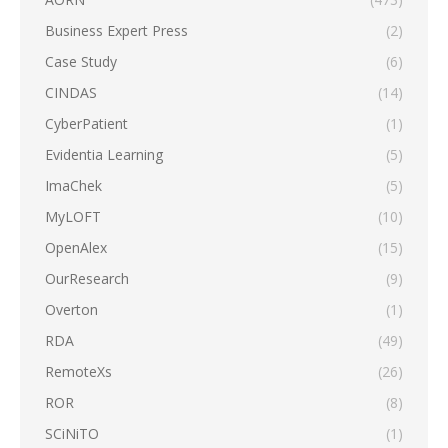
Business Expert Press
(2)
Case Study
(6)
CINDAS
(14)
CyberPatient
(1)
Evidentia Learning
(5)
ImaChek
(5)
MyLOFT
(10)
OpenAlex
(15)
OurResearch
(9)
Overton
(1)
RDA
(49)
RemoteXs
(26)
ROR
(8)
SCiNiTO
(1)