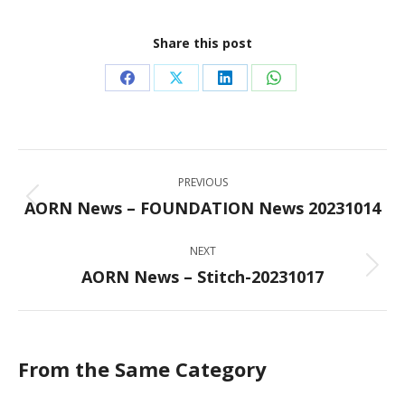
Share this post
Share
Share
Share
Share
on
on
on
on
Facebook
X
LinkedIn
WhatsApp
Post
PREVIOUS
navigation
AORN News – FOUNDATION News 20231014
Previous
post:
NEXT
AORN News – Stitch-20231017
Next
post:
From the Same Category