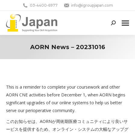
03-4400-6977
info@igroupjapan.com
Search:
AORN News – 20231016
You are here:
This is a reminder to complete your coursework and other
AORN CNE activities before December 1, when AORN begins
significant upgrades of our online systems to help us better
serve our perioperative community.
このお知らせは、AORNが周術期医療コミュニティにより良いサ
ービスを提供するため、オンライン・システムの大幅なアップグ