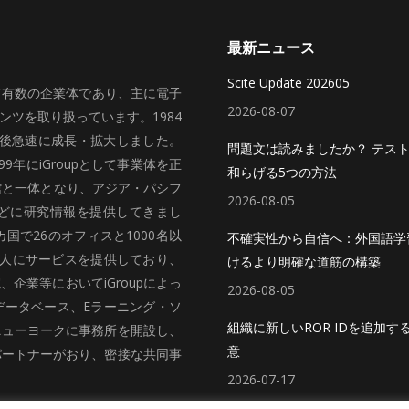
最新ニュース
Scite Update 202605
いて有数の企業体であり、主に電子
2026-08-07
ツを取り扱っています。1984
、その後急速に成長・拡大しました。
問題文は読みましたか？ テス
99年にiGroupとして事業体を正
和らげる5つの方法
館と一体となり、アジア・パシフ
2026-08-05
どに研究情報を提供してきまし
国で26のオフィスと1000名以
不確実性から自信へ：外国語学
法人にサービスを提供しており、
けるより明確な道筋の構築
企業等においてiGroupによっ
2026-08-05
データベース、Eラーニング・ソ
組織に新しいROR IDを追加す
ニューヨークに事務所を開設し、
意
パートナーがおり、密接な共同事
2026-07-17