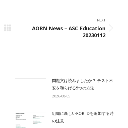
ok
X
LinkedIn
WhatsApp
NEXT
AORN News – ASC Education
Next
20230112
post:
問題文は読みましたか？ テスト不
安を和らげる5つの方法
2026-08-05
組織に新しいROR IDを追加する時
の注意