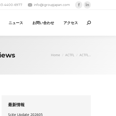
03-4400-6977
info@igroupjapan.com
Facebook
Linkedin
page
page
opens
opens
ニュース
お問い合わせ
アクセス
Search:
in
in
new
new
window
window
iews
You are here:
Home
ACTFL
ACTFL…
最新情報
Scite Update 202605