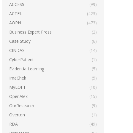
ACCESS
(99)
ACTFL
(423)
AORN
(473)
Business Expert Press
(2)
Case Study
(6)
CINDAS
(14)
CyberPatient
(1)
Evidentia Learning
(5)
ImaChek
(5)
MyLOFT
(10)
OpenAlex
(15)
OurResearch
(9)
Overton
(1)
RDA
(49)