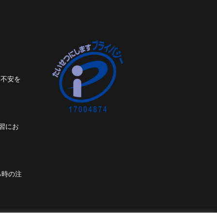
ト不安を
習にお
る時の注