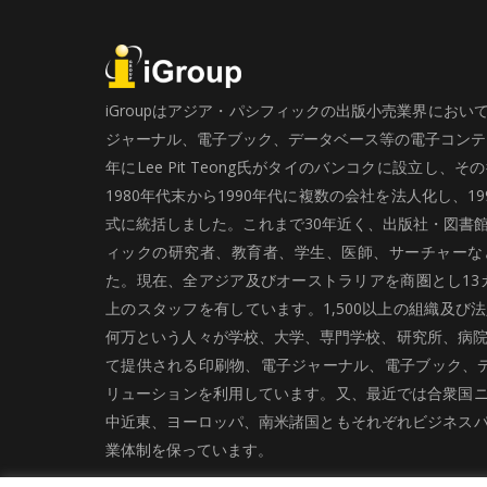
iGroupはアジア・パシフィックの出版小売業界にお
ジャーナル、電子ブック、データベース等の電子コンテン
年にLee Pit Teong氏がタイのバンコクに設立し
1980年代末から1990年代に複数の会社を法人化し、19
式に統括しました。これまで30年近く、出版社・図書
ィックの研究者、教育者、学生、医師、サーチャーな
た。現在、全アジア及びオーストラリアを商圏とし13カ
上のスタッフを有しています。1,500以上の組織及び
何万という人々が学校、大学、専門学校、研究所、病院、
て提供される印刷物、電子ジャーナル、電子ブック、
リューションを利用しています。又、最近では合衆国
中近東、ヨーロッパ、南米諸国ともそれぞれビジネス
業体制を保っています。