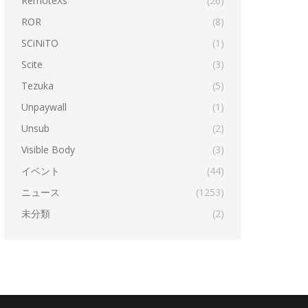
RemoteXs
(26)
ROR
(8)
SCiNiTO
(1)
Scite
(3)
Tezuka
(5)
Unpaywall
(1)
Unsub
(2)
Visible Body
(3)
イベント
(44)
ニュース
(1253)
未分類
(2)