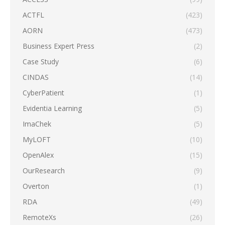
ACTFL
(423)
AORN
(473)
Business Expert Press
(2)
Case Study
(6)
CINDAS
(14)
CyberPatient
(1)
Evidentia Learning
(5)
ImaChek
(5)
MyLOFT
(10)
OpenAlex
(15)
OurResearch
(9)
Overton
(1)
RDA
(49)
RemoteXs
(26)