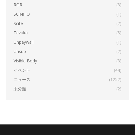
ROR
(8)
SCiNiTO
(1)
Scite
(2)
Tezuka
(5)
Unpaywall
(1)
Unsub
(2)
Visible Body
(3)
イベント
(44)
ニュース
(1252)
未分類
(2)