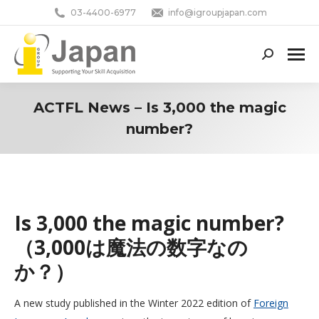
03-4400-6977
info@igroupjapan.com
Search:
ACTFL News – Is 3,000 the magic
number?
You are here:
Is 3,000 the magic number?
（3,000は魔法の数字なの
か？）
A new study published in the Winter 2022 edition of
Foreign