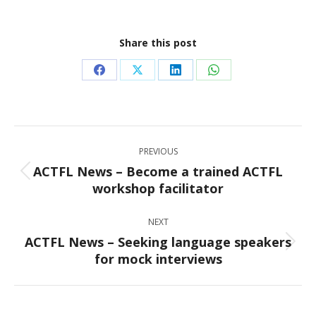
Share this post
Share
Share
Share
Share
on
on
on
on
Facebook
X
LinkedIn
WhatsApp
Post
PREVIOUS
navigation
ACTFL News – Become a trained ACTFL
Previous
workshop facilitator
post:
NEXT
ACTFL News – Seeking language speakers
Next
for mock interviews
post: