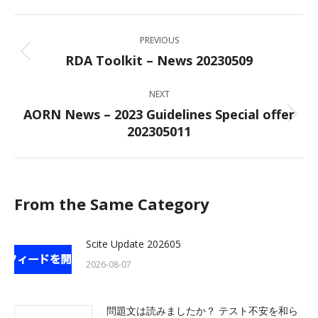
Facebook
X
LinkedIn
WhatsApp
Post
PREVIOUS
navigation
RDA Toolkit – News 20230509
Previous
post:
NEXT
AORN News – 2023 Guidelines Special offer
Next
202305011
post:
From the Same Category
Scite Update 202605
2026-08-07
問題文は読みましたか？ テスト不安を和ら