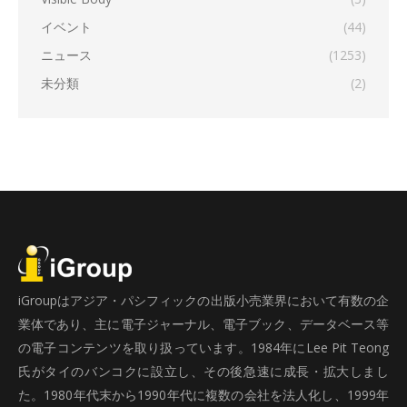
イベント
(44)
ニュース
(1253)
未分類
(2)
iGroupはアジア・パシフィックの出版小売業界において有数の企
業体であり、主に電子ジャーナル、電子ブック、データベース等
の電子コンテンツを取り扱っています。1984年にLee Pit Teong
氏がタイのバンコクに設立し、その後急速に成長・拡大しまし
た。1980年代末から1990年代に複数の会社を法人化し、1999年