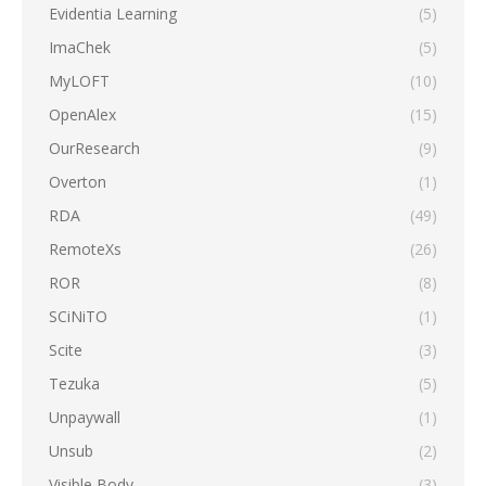
Evidentia Learning
(5)
ImaChek
(5)
MyLOFT
(10)
OpenAlex
(15)
OurResearch
(9)
Overton
(1)
RDA
(49)
RemoteXs
(26)
ROR
(8)
SCiNiTO
(1)
Scite
(3)
Tezuka
(5)
Unpaywall
(1)
Unsub
(2)
Visible Body
(3)