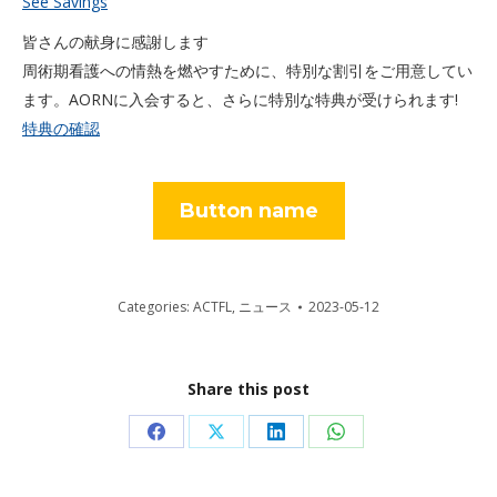
See Savings
皆さんの献身に感謝します
周術期看護への情熱を燃やすために、特別な割引をご用意してい
ます。AORNに入会すると、さらに特別な特典が受けられます!
特典の確認
Button name
Categories:
ACTFL
,
ニュース
2023-05-12
Share this post
Share
Share
Share
Share
on
on
on
on