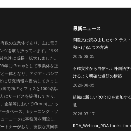
最新ニュース
問題文は読みましたか？ テス
いて有数の企業体であり、主に電子
和らげる5つの方法
ツを取り扱っています。1984
2026-08-05
、その後急速に成長・拡大しました。
99年にiGroupとして事業体を正
不確実性から自信へ：外国語学
館と一体となり、アジア・パシフ
けるより明確な道筋の構築
どに研究情報を提供してきまし
2026-08-05
国で26のオフィスと1000名以
法人にサービスを提供しており、
組織に新しいROR IDを追加す
企業等においてiGroupによっ
意
データベース、Eラーニング・ソ
2026-07-17
ニューヨークに事務所を開設し、
RDA_Webinar_RDA toolkit for A
パートナーがおり、密接な共同事