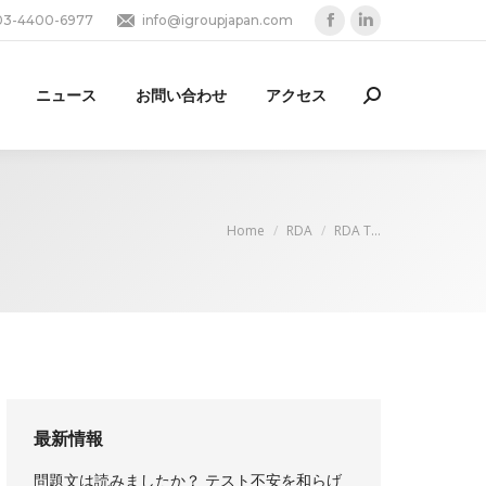
03-4400-6977
info@igroupjapan.com
Facebook
Linkedin
page
page
opens
opens
ニュース
お問い合わせ
アクセス
Search:
in
in
new
new
window
window
You are here:
Home
RDA
RDA T…
最新情報
問題文は読みましたか？ テスト不安を和らげ