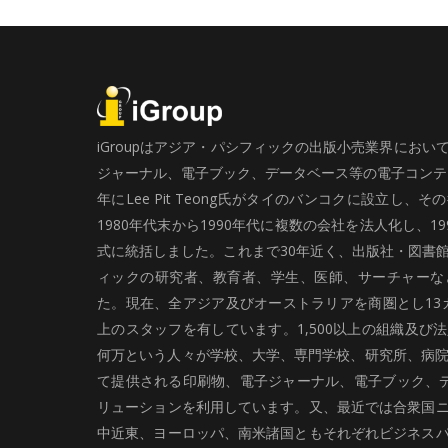
iGroupはアジア・パシフィックの出版小売業界にお
ジャーナル、電子ブック、データベース等の電子コンテン
年にLee Pit Teong氏がタイのバンコクに設立し
1980年代末から1990年代に複数の会社を法人化し、19
式に統括しました。これまで30年近く、出版社・図書
ィックの研究者、教育者、学生、医師、サーチャーな
た。現在、全アジア及びオーストラリアを商圏とし13カ
上のスタッフを有しています。1,500以上の組織及び
何万という人々が学校、大学、専門学校、研究所、病院、
て提供される印刷物、電子ジャーナル、電子ブック、
リューションを利用しています。又、最近では合衆国
中近東、ヨーロッパ、南米諸国ともそれぞれビジネス