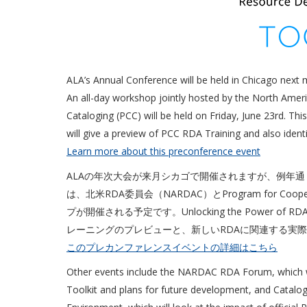
ALA’s Annual Conference will be held in Chicago next 
An all-day workshop jointly hosted by the North Am
Cataloging (PCC) will be held on Friday, June 23rd. Th
will give a preview of PCC RDA Training and also iden
Learn more about this preconference event
ALAの年次大会が来月シカゴで開催されますが、例年通
は、北米RDA委員会（NARDAC）とProgram for Coop
プが開催される予定です。Unlocking the Power 
レーニングのプレビューと、新しいRDAに関連する実
このプレカンファレンスイベントの詳細はこちら
Other events include the NARDAC RDA Forum, which w
Toolkit and plans for future development, and Catalo