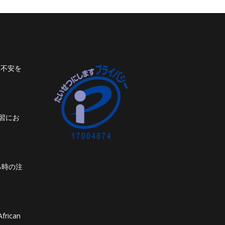
ト不安を
習にお
る時の注
frican