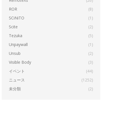
RemoteXs
(26)
ROR
(8)
SCiNiTO
(1)
Scite
(2)
Tezuka
(5)
Unpaywall
(1)
Unsub
(2)
Visible Body
(3)
イベント
(44)
ニュース
(1252)
未分類
(2)