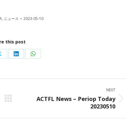
A
,
ニュース
2023-05-10
re this post
Share
Share
Share
on
on
on
ok
X
LinkedIn
WhatsApp
NEXT
ACTFL News – Periop Today
Next
20230510
post: