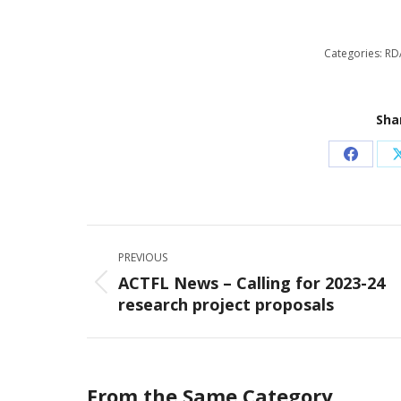
Categories:
RD
Sha
Share
on
Facebo
Post
PREVIOUS
navigation
ACTFL News – Calling for 2023-24
Previous
research project proposals
post:
From the Same Category