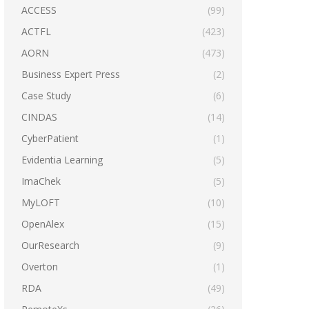
ACCESS
(99)
ACTFL
(423)
AORN
(473)
Business Expert Press
(2)
Case Study
(6)
CINDAS
(14)
CyberPatient
(1)
Evidentia Learning
(5)
ImaChek
(5)
MyLOFT
(10)
OpenAlex
(15)
OurResearch
(9)
Overton
(1)
RDA
(49)