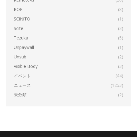
ROR
(8)
SCiNiTO
(1)
Scite
(3)
Tezuka
(5)
Unpaywall
(1)
Unsub
(2)
Visible Body
(3)
イベント
(44)
ニュース
(1253)
未分類
(2)