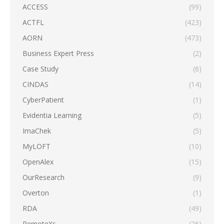
ACCESS
(99)
ACTFL
(423)
AORN
(473)
Business Expert Press
(2)
Case Study
(6)
CINDAS
(14)
CyberPatient
(1)
Evidentia Learning
(5)
ImaChek
(5)
MyLOFT
(10)
OpenAlex
(15)
OurResearch
(9)
Overton
(1)
RDA
(49)
RemoteXs
(26)