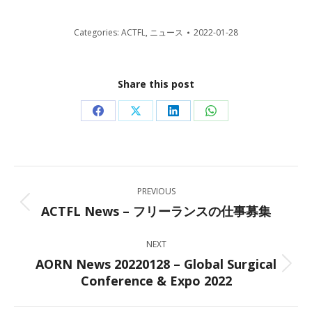
Categories:
ACTFL
,
ニュース
2022-01-28
Share this post
Share
Share
Share
Share
on
on
on
on
Facebook
X
LinkedIn
WhatsApp
Post
PREVIOUS
navigation
ACTFL News – フリーランスの仕事募集
Previous
post:
NEXT
AORN News 20220128 – Global Surgical
Next
Conference & Expo 2022
post: