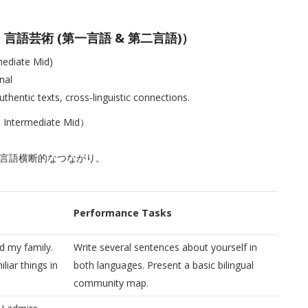
L2)（例：言語芸術 (第一言語 & 第二言語)）
mediate Mid)
nal
thentic texts, cross-linguistic connections.
ermediate Mid）
言語横断的なつながり。
Performance Tasks
d my family.
Write several sentences about yourself in
liar things in
both languages. Present a basic bilingual
community map.