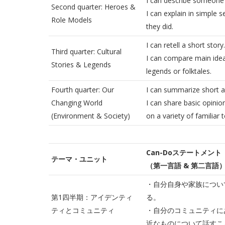
I can describe someone 
Second quarter: Heroes &
I can explain in simple 
Role Models
they did.
I can retell a short story.
Third quarter: Cultural
I can compare main ide
Stories & Legends
legends or folktales.
Fourth quarter: Our
I can summarize short ar
Changing World
I can share basic opinio
(Environment & Society)
on a variety of familiar t
Can-Doステートメント
テーマ・ユニット
（第一言語 & 第二言語
・自分自身や家族につい
第1四半期：アイデンティ
る。
ティとコミュニティ
・自分のコミュニティに
近なものについて話すこ