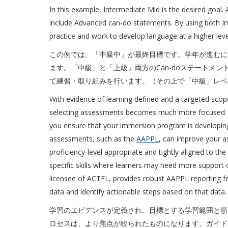
In this example, Intermediate Mid is the desired goal
include Advanced can-do statements. By using both I
practice and work to develop language at a higher leve
この例では、「中級中」が最終目標です。学年が進むにつ
ます。「中級」と「上級」両方のCan-doステートメ
て練習・取り組みを行います。（その上で「中級」レベ
With evidence of learning defined and a targeted scope
selecting assessments becomes much more focused. 
you ensure that your immersion program is developin
assessments, such as the
AAPPL
, can improve your a
proficiency-level appropriate and tightly aligned to th
specific skills where learners may need more support o
licensee of ACTFL, provides robust AAPPL reporting fe
data and identify actionable steps based on that data.
学習のエビデンスが定義され、目標とする学習範囲と順
ロセスは、より焦点が絞られたものになります。ガイド