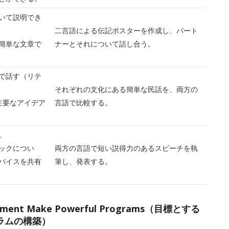
いて説明でき
二言語による伝記ポスターを作成し、パート
簡単な文章で
ナーとそれについて話し合う。
で話す（リテ
それぞれの文化にある簡単な民話を、両方の
主要なアイデア
言語で比較する。
。
ックについ
両方の言語で短い説得力のあるスピーチを執
バイスを共有
筆し、発表する。
ignment Make Powerful Programs（目標とする
ラムの構築）