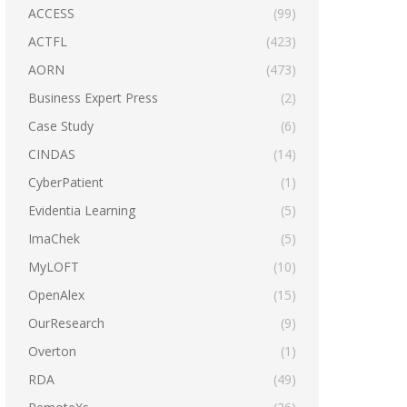
ACCESS
(99)
ACTFL
(423)
AORN
(473)
Business Expert Press
(2)
Case Study
(6)
CINDAS
(14)
CyberPatient
(1)
Evidentia Learning
(5)
ImaChek
(5)
MyLOFT
(10)
OpenAlex
(15)
OurResearch
(9)
Overton
(1)
RDA
(49)