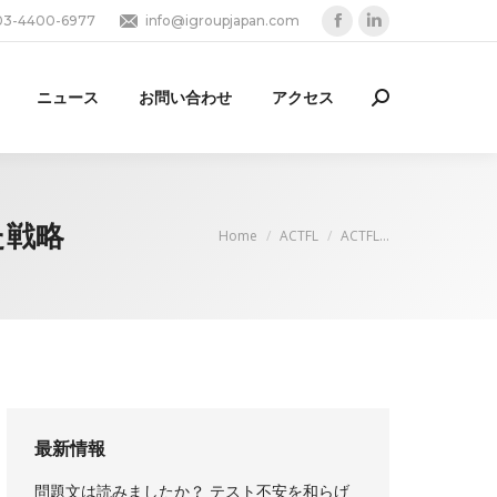
03-4400-6977
info@igroupjapan.com
Facebook
Linkedin
page
page
opens
opens
ニュース
お問い合わせ
アクセス
Search:
in
in
new
new
window
window
た戦略
You are here:
Home
ACTFL
ACTFL…
最新情報
問題文は読みましたか？ テスト不安を和らげ