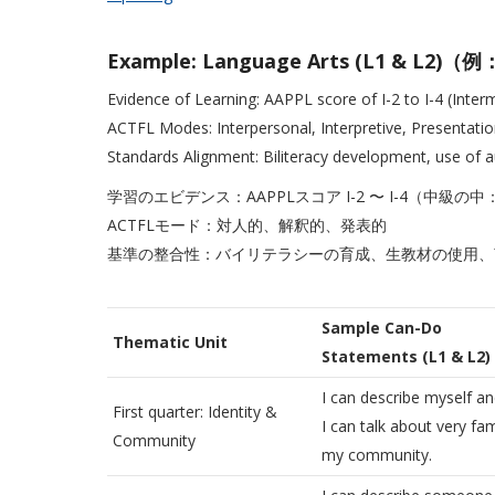
Example: Language Arts (L1 & 
Evidence of Learning: AAPPL score of I-2 to I-4 (Inter
ACTFL Modes: Interpersonal, Interpretive, Presentatio
Standards Alignment: Biliteracy development, use of au
学習のエビデンス：AAPPLスコア I-2 〜 I-4（中級の中：Int
ACTFLモード：対人的、解釈的、発表的
基準の整合性：バイリテラシーの育成、生教材の使用、
Sample Can-Do
Thematic Unit
Statements (L1 & L2)
I can describe myself an
First quarter: Identity &
I can talk about very fami
Community
my community.