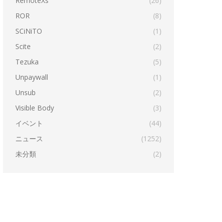
RemoteXs
(26)
ROR
(8)
SCiNiTO
(1)
Scite
(2)
Tezuka
(5)
Unpaywall
(1)
Unsub
(2)
Visible Body
(3)
イベント
(44)
ニュース
(1252)
未分類
(2)