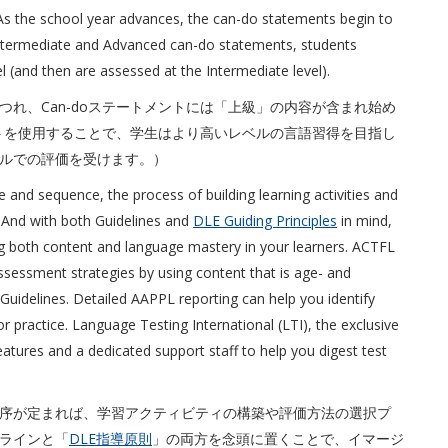
. As the school year advances, the can-do statements begin to
ntermediate and Advanced can-do statements, students
l (and then are assessed at the Intermediate level).
れ、Can-doステートメントには「上級」の内容が含まれ始め
ントを使用することで、学生はより高いレベルの言語習得を目指し
ルでの評価を受けます。）
 and sequence, the process of building learning activities and
And with both Guidelines and
DLE Guiding Principles
in mind,
g both content and language mastery in your learners. ACTFL
ssessment strategies by using content that is age- and
e Guidelines. Detailed AAPPL reporting can help you identify
r practice. Language Testing International (LTI), the exclusive
atures and a dedicated support staff to help you digest test
序が定まれば、学習アクティビティの構築や評価方法の選択プ
ラインと「
DLE指導原則
」の両方を念頭に置くことで、イマージ