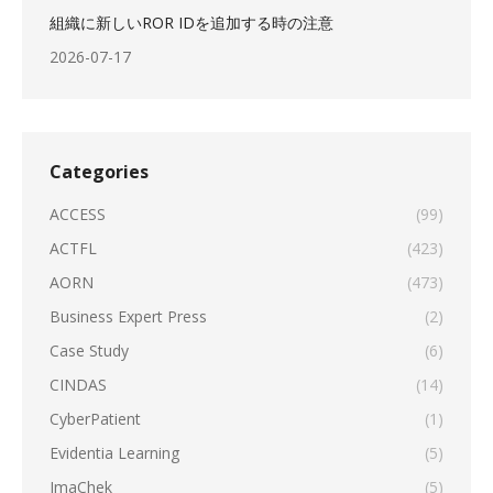
組織に新しいROR IDを追加する時の注意
2026-07-17
Categories
ACCESS
(99)
ACTFL
(423)
AORN
(473)
Business Expert Press
(2)
Case Study
(6)
CINDAS
(14)
CyberPatient
(1)
Evidentia Learning
(5)
ImaChek
(5)