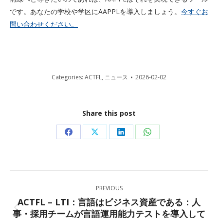
です。あなたの学校や学区にAAPPLを導入しましょう。
今すぐお
問い合わせください。
Categories:
ACTFL
,
ニュース
2026-02-02
Share this post
Share
Share
Share
Share
on
on
on
on
Facebook
X
LinkedIn
WhatsApp
Post
PREVIOUS
navigation
ACTFL – LTI：言語はビジネス資産である：人
事・採用チームが言語運用能力テストを導入して
Previous