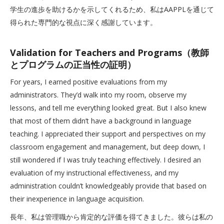
学生の進歩を助けるかを示してくれるため、私はAAPPLを通じて
得られた専門的な視点に深く感謝しています。
Validation for Teachers and Programs（教師
とプログラムの正当性の証明）
For years, I earned positive evaluations from my
administrators. They’d walk into my room, observe my
lessons, and tell me everything looked great. But I also knew
that most of them didn’t have a background in language
teaching. I appreciated their support and perspectives on my
classroom engagement and management, but deep down, I
still wondered if I was truly teaching effectively. I desired an
evaluation of my instructional effectiveness, and my
administration couldn’t knowledgeably provide that based on
their inexperience in language acquisition.
長年、私は管理職から肯定的な評価を得てきました。彼らは私の