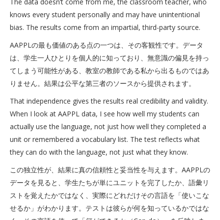
The data doesn’t come from me, the classroom teacher, who
knows every student personally and may have unintentional
bias. The results come from an impartial, third-party source.
AAPPLの最も価値のある点の一つは、その客観性です。データ
は、学生一人ひとりを個人的に知っており、無意識の偏見を持っ
てしまう可能性がある、教室の教師である私から出るものではあ
りません。結果は公平な第三者のソースから提供されます。
That independence gives the results real credibility and validity.
When I look at AAPPL data, I see how well my students can
actually use the language, not just how well they completed a
unit or remembered a vocabulary list. The test reflects what
they can do with the language, not just what they know.
この独立性が、結果に真の信頼性と妥当性を与えます。AAPPLの
データを見ると、学生たちが単にユニットを完了したか、語彙リ
ストを覚えたかではなく、実際にどれだけその言語を「使いこな
せるか」がわかります。テストは彼らが何を知っているかではな