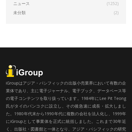
ニュース
(1252)
未分類
(2)
iGroupはアジア・パシフィックの出版小売業界において有数の企
業体であり、主に電子ジャーナル、電子ブック、データベース等
の電子コンテンツを取り扱っています。1984年にLee Pit Teong
氏がタイのバンコクに設立し、その後急速に成長・拡大しまし
た。1980年代末から1990年代に複数の会社を法人化し、1999年
にiGroupとして事業体を正式に統括しました。これまで30年近
く、出版社・図書館と一体となり、アジア・パシフィックの研究