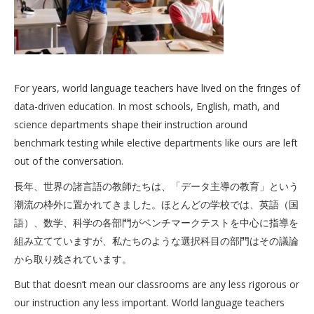
For years, world language teachers have lived on the fringes of
data-driven education. In most schools, English, math, and
science departments shape their instruction around
benchmark testing while elective departments like ours are left
out of the conversation.
長年、世界の諸言語の教師たちは、「データ主導の教育」という
潮流の枠外に置かれてきました。ほとんどの学校では、英語（国
語）、数学、科学の各部門がベンチマークテストを中心に指導を
組み立てていますが、私たちのような選択科目の部門はその議論
から取り残されています。
But that doesn’t mean our classrooms are any less rigorous or
our instruction any less important. World language teachers