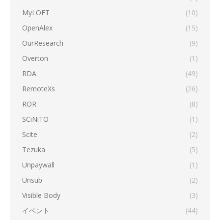
MyLOFT
(10)
OpenAlex
(15)
OurResearch
(9)
Overton
(1)
RDA
(49)
RemoteXs
(26)
ROR
(8)
SCiNiTO
(1)
Scite
(2)
Tezuka
(5)
Unpaywall
(1)
Unsub
(2)
Visible Body
(3)
イベント
(44)