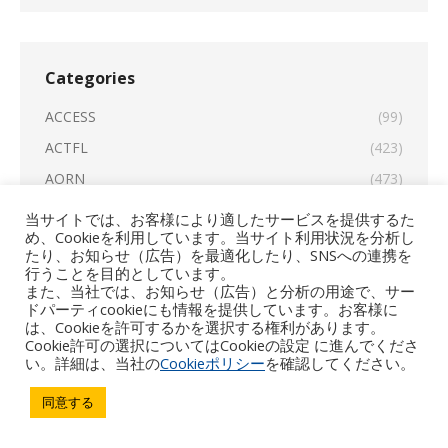
Categories
ACCESS
(99)
ACTFL
(423)
AORN
(473)
Business Expert Press
(2)
当サイトでは、お客様により適したサービスを提供するた
め、Cookieを利用しています。当サイト利用状況を分析し
Case Study
(6)
たり、お知らせ（広告）を最適化したり、SNSへの連携を
CINDAS
(14)
行うことを目的としています。
また、当社では、お知らせ（広告）と分析の用途で、サー
CyberPatient
(1)
ドパーティcookieにも情報を提供しています。お客様に
は、Cookieを許可するかを選択する権利があります。
Evidentia Learning
(5)
Cookie許可の選択についてはCookieの設定 に進んでくださ
い。詳細は、当社の
Cookieポリシー
を確認してください。
ImaChek
(5)
MyLOFT
(10)
同意する
OpenAlex
(15)