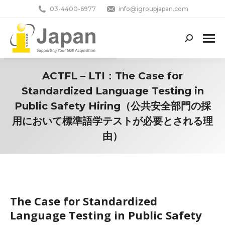
03-4400-6977
info@igroupjapan.com
Search:
ACTFL – LTI：The Case for
Standardized Language Testing in
Public Safety Hiring（公共安全部門の採
用において標準語学テストが必要とされる理
由）
You are here:
The Case for Standardized
Language Testing in Public Safety