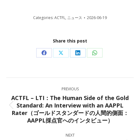
Categories:
ACTFL
,
ニュース
2026-06-19
Share this post
Share
Share
Share
Share
on
on
on
on
Facebook
X
LinkedIn
WhatsApp
Post
PREVIOUS
navigation
ACTFL – LTI：The Human Side of the Gold
Standard: An Interview with an AAPPL
Previous
Rater（ゴールドスタンダードの人間的側面：
post:
AAPPL採点官へのインタビュー）
NEXT