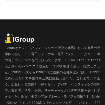
iGroupはアジア・パシフィックの出版小売業界において有数の企
業体であり、主に電子ジャーナル、電子ブック、データベース等
の電子コンテンツを取り扱っています。1984年にLee Pit Teong
氏がタイのバンコクに設立し、その後急速に成長・拡大しまし
た。1980年代末から1990年代に複数の会社を法人化し、1999年
にiGroupとして事業体を正式に統括しました。これまで30年近
く、出版社・図書館と一体となり、アジア・パシフィックの研究
者、教育者、学生、医師、サーチャーなどに研究情報を提供して
きました。現在、全アジア及びオーストラリアを商圏とし13カ国
で26のオフィスと1000名以上のスタッフを有しています。1,500