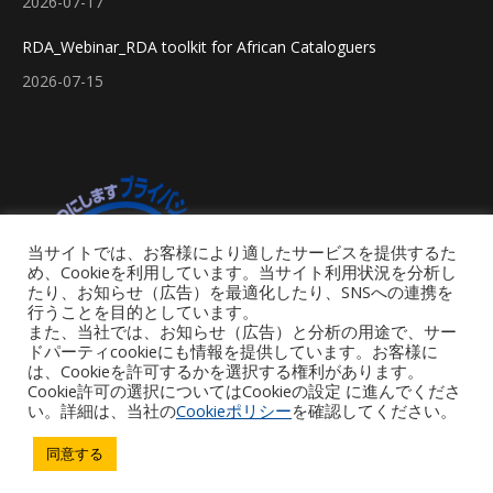
2026-07-17
RDA_Webinar_RDA toolkit for African Cataloguers
2026-07-15
当サイトでは、お客様により適したサービスを提供するた
め、Cookieを利用しています。当サイト利用状況を分析し
たり、お知らせ（広告）を最適化したり、SNSへの連携を
行うことを目的としています。
また、当社では、お知らせ（広告）と分析の用途で、サー
ドパーティcookieにも情報を提供しています。お客様に
は、Cookieを許可するかを選択する権利があります。
Cookie許可の選択についてはCookieの設定 に進んでくださ
い。詳細は、当社の
Cookieポリシー
を確認してください。
Footer Menu
同意する
Copyright © 2026 iGroup Japan. All rights reserved. Powered by iGroup
Technology Services.