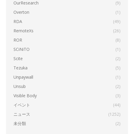
OurResearch
(9)
Overton
(1)
RDA
(49)
RemoteXs
(26)
ROR
(8)
SCiNiTO
(1)
Scite
(2)
Tezuka
(5)
Unpaywall
(1)
Unsub
(2)
Visible Body
(3)
イベント
(44)
ニュース
(1252)
未分類
(2)