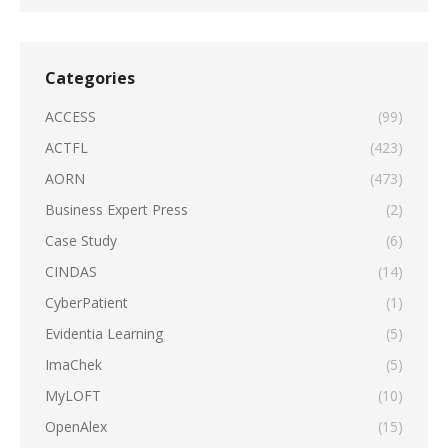
Categories
ACCESS
(99)
ACTFL
(423)
AORN
(473)
Business Expert Press
(2)
Case Study
(6)
CINDAS
(14)
CyberPatient
(1)
Evidentia Learning
(5)
ImaChek
(5)
MyLOFT
(10)
OpenAlex
(15)