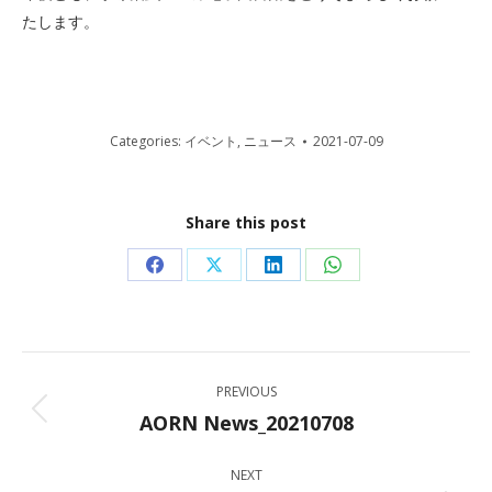
たします。
Categories:
イベント
,
ニュース
2021-07-09
Share this post
Share
Share
Share
Share
on
on
on
on
Facebook
X
LinkedIn
WhatsApp
Post
PREVIOUS
navigation
AORN News_20210708
Previous
post:
NEXT