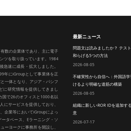
最新ニュース
問題文は読みましたか？ テス
いて有数の企業体であり、主に電子
和らげる5つの方法
ツを取り扱っています。1984
2026-08-05
、その後急速に成長・拡大しました。
99年にiGroupとして事業体を正
不確実性から自信へ：外国語学
館と一体となり、アジア・パシフ
けるより明確な道筋の構築
どに研究情報を提供してきまし
2026-08-05
国で26のオフィスと1000名以
法人にサービスを提供しており、
組織に新しいROR IDを追加す
企業等においてiGroupによっ
意
データベース、Eラーニング・ソ
2026-07-17
ニューヨークに事務所を開設し、