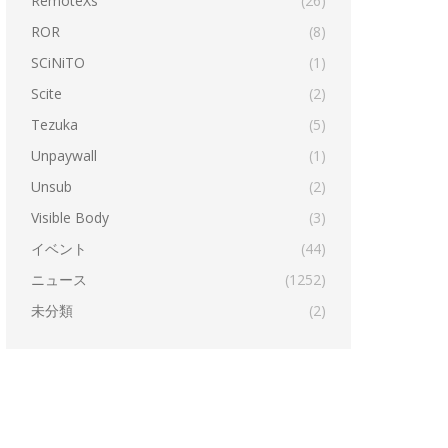
RemoteXs
(26)
ROR
(8)
SCiNiTO
(1)
Scite
(2)
Tezuka
(5)
Unpaywall
(1)
Unsub
(2)
Visible Body
(3)
イベント
(44)
ニュース
(1252)
未分類
(2)