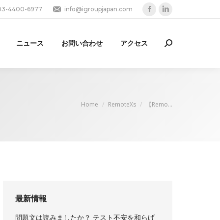
03-4400-6977
info@igroupjapan.com
Facebook
Linkedin
page
page
opens
opens
ニュース
お問い合わせ
アクセス
Search:
in
in
new
new
window
window
You are here:
Home
RemoteXs
【Remo…
最新情報
問題文は読みましたか？ テスト不安を和らげ