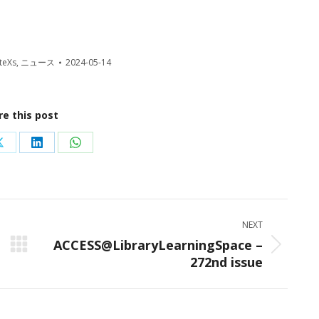
teXs
,
ニュース
2024-05-14
re this post
Share
Share
Share
on
on
on
ok
X
LinkedIn
WhatsApp
NEXT
ACCESS@LibraryLearningSpace –
Next
272nd issue
post: