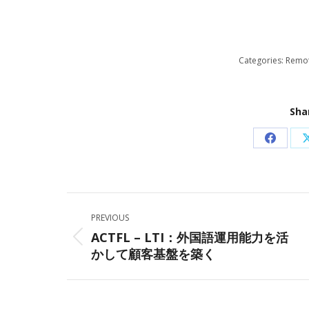
Categories:
Remo
Sha
Share
on
Facebo
Post
PREVIOUS
navigation
ACTFL – LTI：外国語運用能力を活
Previous
かして顧客基盤を築く
post: