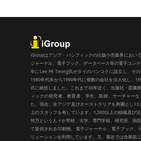
iGroupはアジア・パシフィックの出版小売業界にお
ジャーナル、電子ブック、データベース等の電子コンテン
年にLee Pit Teong氏がタイのバンコクに設立し
1980年代末から1990年代に複数の会社を法人化し、19
式に統括しました。これまで30年近く、出版社・図書
ィックの研究者、教育者、学生、医師、サーチャーな
た。現在、全アジア及びオーストラリアを商圏とし13カ
上のスタッフを有しています。1,500以上の組織及び
何万という人々が学校、大学、専門学校、研究所、病院、
て提供される印刷物、電子ジャーナル、電子ブック、
リューションを利用しています。又、最近では合衆国