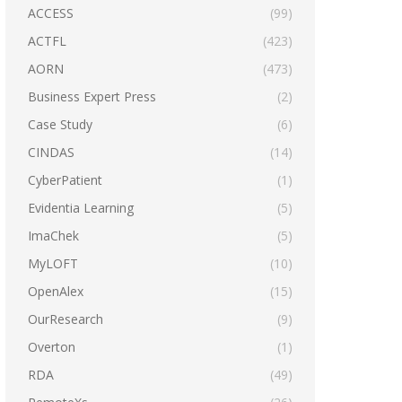
ACCESS
(99)
ACTFL
(423)
AORN
(473)
Business Expert Press
(2)
Case Study
(6)
CINDAS
(14)
CyberPatient
(1)
Evidentia Learning
(5)
ImaChek
(5)
MyLOFT
(10)
OpenAlex
(15)
OurResearch
(9)
Overton
(1)
RDA
(49)