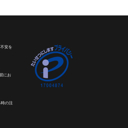
ト不安を
習にお
る時の注