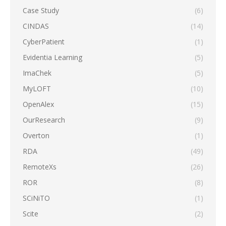
Case Study
(6)
CINDAS
(14)
CyberPatient
(1)
Evidentia Learning
(5)
ImaChek
(5)
MyLOFT
(10)
OpenAlex
(15)
OurResearch
(9)
Overton
(1)
RDA
(49)
RemoteXs
(26)
ROR
(8)
SCiNiTO
(1)
Scite
(2)