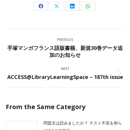
Share
Share
Share
Share
on
on
on
on
Facebook
X
LinkedIn
WhatsApp
Post
PREVIOUS
navigation
手塚マンガフランス語版書籍、新規30巻データ追
Previous
加のお知らせ
post:
NEXT
ACCESS@LibraryLearningSpace – 187th issue
Next
post:
From the Same Category
問題文は読みましたか？ テスト不安を和ら