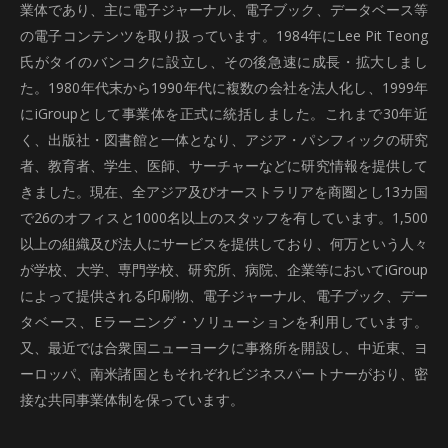
業体であり、主に電子ジャーナル、電子ブック、データベース等
の電子コンテンツを取り扱っています。1984年にLee Pit Teong
氏がタイのバンコクに設立し、その後急速に成長・拡大しまし
た。1980年代末から1990年代に複数の会社を法人化し、1999年
にiGroupとして事業体を正式に統括しました。これまで30年近
く、出版社・図書館と一体となり、アジア・パシフィックの研究
者、教育者、学生、医師、サーチャーなどに研究情報を提供して
きました。現在、全アジア及びオーストラリアを商圏とし13カ国
で26のオフィスと1000名以上のスタッフを有しています。1,500
以上の組織及び法人にサービスを提供しており、何万という人々
が学校、大学、専門学校、研究所、病院、企業等においてiGroup
によって提供される印刷物、電子ジャーナル、電子ブック、デー
タベース、Eラーニング・ソリューションを利用しています。
又、最近では合衆国ニューヨークに事務所を開設し、中近東、ヨ
ーロッパ、南米諸国ともそれぞれビジネスパートナーがおり、密
接な共同事業体制を保っています。