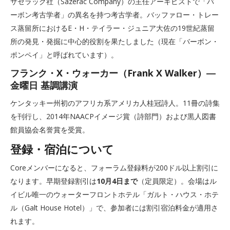
サゼラック社（Sazerac Company）の主任アーキビストで「バ
ーボン考古学者」の異名を持つ考古学者。バッファロー・トレー
ス蒸留所におけるE・H・テイラー・ジュニア大佐の19世紀蒸留
所の発見・発掘に中心的役割を果たしました（現在「バーボン・
ポンペイ」と呼ばれています）。
フランク・X・ウォーカー（Frank X Walker）―
金曜日 基調講演
ケンタッキー州初のアフリカ系アメリカ人桂冠詩人。11冊の詩集
を刊行し、2014年NAACPイメージ賞（詩部門）および黒人図書
館員協会名誉賞を受賞。
登録・宿泊について
Coreメンバーになると、フォーラム登録料が200ドル以上割引に
なります。早期登録割引は
10月4日まで
（定員限定）。会場はル
イビル唯一のウォーターフロントホテル「ガルト・ハウス・ホテ
ル（Galt House Hotel）」で、参加者には割引宿泊料金が適用さ
れます。