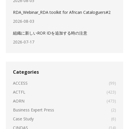
2026-08-05
RDA_Webinar_RDA toolkit for African Cataloguers#2
2026-08-03
組織に新しいROR IDを追加する時の注意
2026-07-17
Categories
ACCESS
(99)
ACTFL
(423)
AORN
(473)
Business Expert Press
(2)
Case Study
(6)
CINDAS
(14)