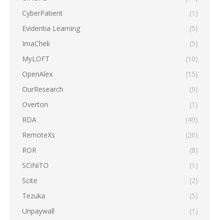
CyberPatient
(1)
Evidentia Learning
(5)
ImaChek
(5)
MyLOFT
(10)
OpenAlex
(15)
OurResearch
(9)
Overton
(1)
RDA
(49)
RemoteXs
(26)
ROR
(8)
SCiNiTO
(1)
Scite
(2)
Tezuka
(5)
Unpaywall
(1)