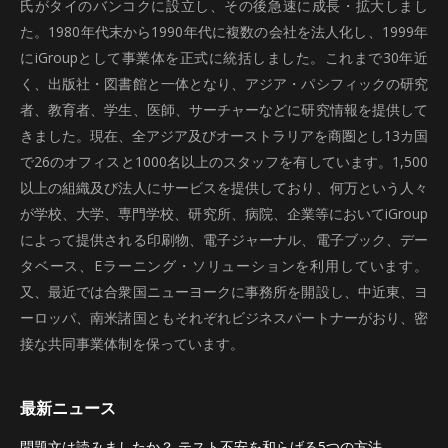
氏がタイのバンコクに設立し、その後急速に成長・拡大しまし
た。1980年代末から1990年代に複数の会社を法人化し、1999年
にiGroupとして事業体を正式に統括しました。これまで30年近
く、出版社・図書館と一体となり、アジア・パシフィックの研究
者、教育者、学生、医師、サーチャーなどに研究情報を提供して
きました。現在、全アジア及びオーストラリアを商圏とし13カ国
で26のオフィスと1000名以上のスタッフを有しています。1,500
以上の組織及び法人にサービスを提供しており、何万という人々
が学校、大学、専門学校、研究所、病院、企業等においてiGroup
によって提供される印刷物、電子ジャーナル、電子ブック、デー
タベース、Eラーニング・ソリューションを利用しています。
又、最近では合衆国ニューヨークに事務所を開設し、中近東、ヨ
ーロッパ、南米諸国ともそれぞれビジネスパートナーがおり、密
接な共同事業体制を保っています。
最新ニュース
問題文は読みましたか？ テスト不安を和らげる5つの方法