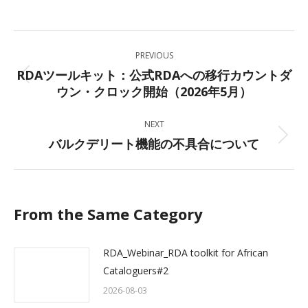
on
on
on
on
Facebook
X
LinkedIn
WhatsApp
Post
PREVIOUS
navigation
RDAツールキット：公式RDAへの移行カウントダ
Previous
ウン・クロック開始（2026年5月）
post:
NEXT
バルクデリート機能の不具合について
Next
post:
From the Same Category
RDA_Webinar_RDA toolkit for African
Cataloguers#2
2026-08-03