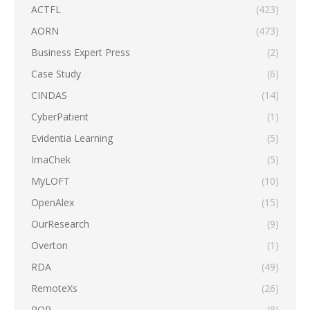
ACTFL
(423)
AORN
(473)
Business Expert Press
(2)
Case Study
(6)
CINDAS
(14)
CyberPatient
(1)
Evidentia Learning
(5)
ImaChek
(5)
MyLOFT
(10)
OpenAlex
(15)
OurResearch
(9)
Overton
(1)
RDA
(49)
RemoteXs
(26)
ROR
(8)