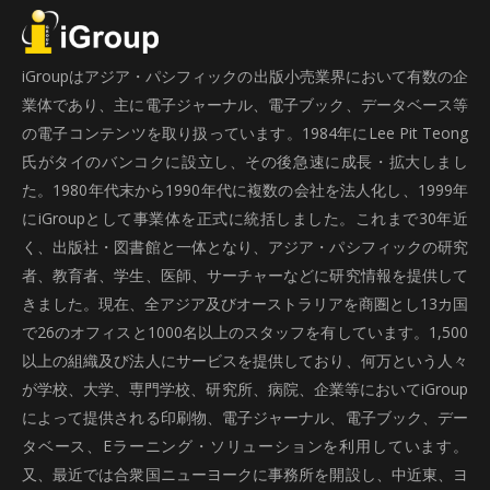
iGroupはアジア・パシフィックの出版小売業界において有数の企
業体であり、主に電子ジャーナル、電子ブック、データベース等
の電子コンテンツを取り扱っています。1984年にLee Pit Teong
氏がタイのバンコクに設立し、その後急速に成長・拡大しまし
た。1980年代末から1990年代に複数の会社を法人化し、1999年
にiGroupとして事業体を正式に統括しました。これまで30年近
く、出版社・図書館と一体となり、アジア・パシフィックの研究
者、教育者、学生、医師、サーチャーなどに研究情報を提供して
きました。現在、全アジア及びオーストラリアを商圏とし13カ国
で26のオフィスと1000名以上のスタッフを有しています。1,500
以上の組織及び法人にサービスを提供しており、何万という人々
が学校、大学、専門学校、研究所、病院、企業等においてiGroup
によって提供される印刷物、電子ジャーナル、電子ブック、デー
タベース、Eラーニング・ソリューションを利用しています。
又、最近では合衆国ニューヨークに事務所を開設し、中近東、ヨ