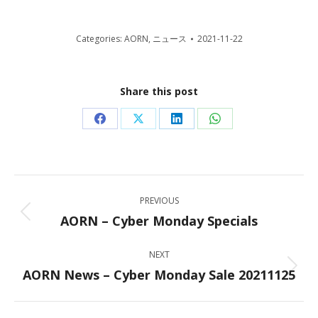
Categories:
AORN
,
ニュース
2021-11-22
Share this post
Share
Share
Share
Share
on
on
on
on
Facebook
X
LinkedIn
WhatsApp
Post
PREVIOUS
navigation
AORN – Cyber Monday Specials
Previous
post:
NEXT
AORN News – Cyber Monday Sale 20211125
Next
post: