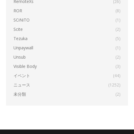
RemoteXs
(26)
ROR
(8)
SCiNiTO
(1)
Scite
(2)
Tezuka
(5)
Unpaywall
(1)
Unsub
(2)
Visible Body
(3)
イベント
(44)
ニュース
(1252)
未分類
(2)