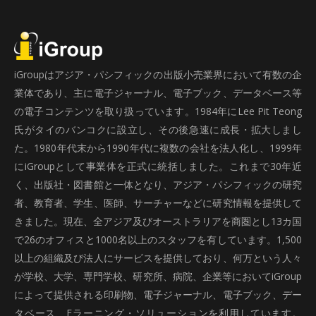
iGroupはアジア・パシフィックの出版小売業界において有数の企
業体であり、主に電子ジャーナル、電子ブック、データベース等
の電子コンテンツを取り扱っています。1984年にLee Pit Teong
氏がタイのバンコクに設立し、その後急速に成長・拡大しまし
た。1980年代末から1990年代に複数の会社を法人化し、1999年
にiGroupとして事業体を正式に統括しました。これまで30年近
く、出版社・図書館と一体となり、アジア・パシフィックの研究
者、教育者、学生、医師、サーチャーなどに研究情報を提供して
きました。現在、全アジア及びオーストラリアを商圏とし13カ国
で26のオフィスと1000名以上のスタッフを有しています。1,500
以上の組織及び法人にサービスを提供しており、何万という人々
が学校、大学、専門学校、研究所、病院、企業等においてiGroup
によって提供される印刷物、電子ジャーナル、電子ブック、デー
タベース、Eラーニング・ソリューションを利用しています。