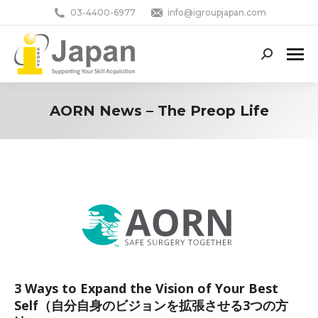
03-4400-6977
info@igroupjapan.com
Search:
AORN News – The Preop Life
You are here:
3 Ways to Expand the Vision of Your Best
Self（自分自身のビジョンを拡張させる3つの方