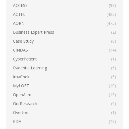
ACCESS
(99)
ACTFL
(423)
AORN
(473)
Business Expert Press
(2)
Case Study
(6)
CINDAS
(14)
CyberPatient
(1)
Evidentia Learning
(5)
ImaChek
(5)
MyLOFT
(10)
OpenAlex
(15)
OurResearch
(9)
Overton
(1)
RDA
(49)