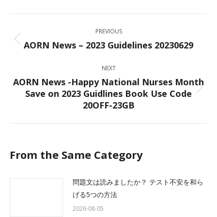
Facebook
X
LinkedIn
WhatsApp
Post
PREVIOUS
navigation
AORN News – 2023 Guidelines 20230629
Previous
post:
NEXT
AORN News -Happy National Nurses Month
Save on 2023 Guidlines Book Use Code
Next
20OFF-23GB
post:
From the Same Category
問題文は読みましたか？ テスト不安を和ら
げる5つの方法
2026-08-05