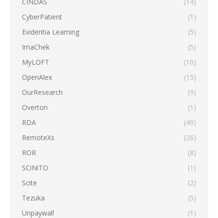
CINDAS
(14)
CyberPatient
(1)
Evidentia Learning
(5)
ImaChek
(5)
MyLOFT
(10)
OpenAlex
(15)
OurResearch
(9)
Overton
(1)
RDA
(49)
RemoteXs
(26)
ROR
(8)
SCiNiTO
(1)
Scite
(2)
Tezuka
(5)
Unpaywall
(1)