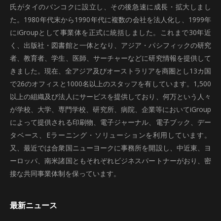
氏がタイのバンコクに設立し、その後急速に成長・拡大しまし
た。1980年代末から1990年代に複数の会社を法人化し、1999年
にiGroupとして事業体を正式に統括しました。これまで30年近
く、出版社・図書館と一体となり、アジア・パシフィックの研究
者、教育者、学生、医師、サーチャーなどに研究情報を提供して
きました。現在、全アジア及びオーストラリアを商圏とし13カ国
で26のオフィスと1000名以上のスタッフを有しています。1,500
以上の組織及び法人にサービスを提供しており、何万という人々
が学校、大学、専門学校、研究所、病院、企業等においてiGroup
によって提供される印刷物、電子ジャーナル、電子ブック、デー
タベース、Eラーニング・ソリューションを利用しています。
又、最近では合衆国ニューヨークに事務所を開設し、中近東、ヨ
ーロッパ、南米諸国ともそれぞれビジネスパートナーがおり、密
接な共同事業体制を保っています。
最新ニュース