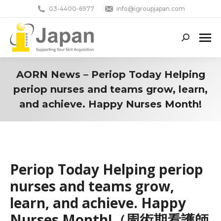
03-4400-6977
info@igroupjapan.com
Search:
AORN News – Periop Today Helping
periop nurses and teams grow, learn,
and achieve. Happy Nurses Month!
You are here:
Periop Today Helping periop
nurses and teams grow,
learn, and achieve. Happy
Nurses Month!（周術期看護師